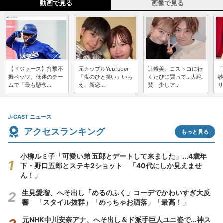
動画で見る
画像で見る
【ドジャース】打撃不
元カップルYouTuber
辻希美、コストコに行
「
振ベッツ、低迷のチー
「夜のひと笑い」いち
くたびに買って...大絶
紗
ムで「最も懸念...
え、新恋...
賛 少しア...
リ
J-CAST ニュース
アクセスランキング
もっと見る
小柳ルミ子「可愛い弟 五郎とデートして来ました」...4歳年
下・野口五郎とステキ2ショット 「40代にしか見えませ
ん！」
生見愛瑠、へそ出し「めるのふく」コーデでかわいすぎ大反
響 「スタイル抜群」「めっちゃお洒落」「最高！」
元NHK中川安奈アナ、へそ出し＆ド派手巨人ユニ姿で...神ス