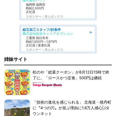
株式会社パソナ
福岡県 福岡市
時給2,300円
正社員
スポンサー：求人ボックス
組立加工スタッフ/好条件
＞
株式会社綜合キャリアオプション
三重県 四日市市
時給1,500円～1,875円
正社員 / 派遣社員
スポンサー：求人ボックス
姉妹サイト
松のや「総菜クーポン」が8月12日15時で終
了に。「ロースかつ定食」500円は継続
「技術の進化を感じられる」 北海道・積丹町
に〝4つの穴〟が並ぶ理由に1.8万人感心|Jタ
ウンネット