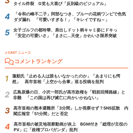
タイル炸裂 G党も大喜び「反則級のビジュアル」
「令和の峰不二子」阿部なつき、ブルーの花柄ワンピで色気
ダダ漏れ 「可愛いすぎる！」「キレイですね～」
女子ゴルフの都玲華、肩出しドット柄キャミ姿にドキっ
「安定の可愛いさ」「まさに...天使」かわいさ限界突破
J-CAST ニュース
コメントランキング
蓮舫氏「止める人は誰もいなかったのか」「あまりにも愕
然」 高市首相「上空から合掌」巡る投稿を批判
広島原爆の日、小沢一郎氏が高市政権を「戦前回帰路線」と
非難 「この国は再び滅亡に向かいかねない」
高市首相の熊本避難所「3分間」しか視察せず？SNS拡散 内
閣広報官「51分間」だと否定
高市首相の被災地視察動画が炎上 BGM付き「総理が主役の
PV」に「政権プロパガンダ」批判