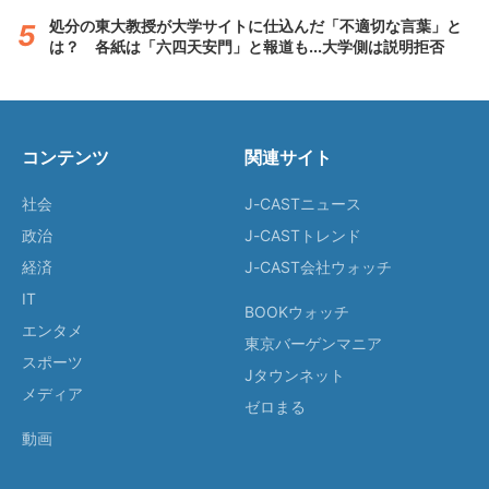
処分の東大教授が大学サイトに仕込んだ「不適切な言葉」と
は？ 各紙は「六四天安門」と報道も...大学側は説明拒否
コンテンツ
関連サイト
社会
J-CASTニュース
政治
J-CASTトレンド
経済
J-CAST会社ウォッチ
IT
BOOKウォッチ
エンタメ
東京バーゲンマニア
スポーツ
Jタウンネット
メディア
ゼロまる
動画