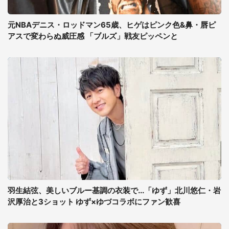
元NBAデニス・ロッドマン65歳、ヒゲはピンク色&鼻・唇ピ
アスで変わらぬ威圧感 「ブルズ」戦友ピッペンと
羽生結弦、美しいブルー基調の衣装で...「ゆず」北川悠仁・岩
沢厚治と3ショット ゆず×ゆづコラボにファン歓喜