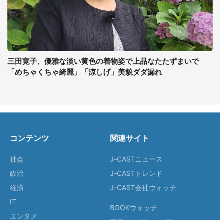
三田寛子、優雅な淡い黄色の着物姿で上品なたたずまいで
「めちゃくちゃ綺麗」「涼しげ」美貌ダダ漏れ
コンテンツ
関連サイト
社会
J-CASTニュース
政治
J-CASTトレンド
経済
J-CAST会社ウォッチ
IT
BOOKウォッチ
エンタメ