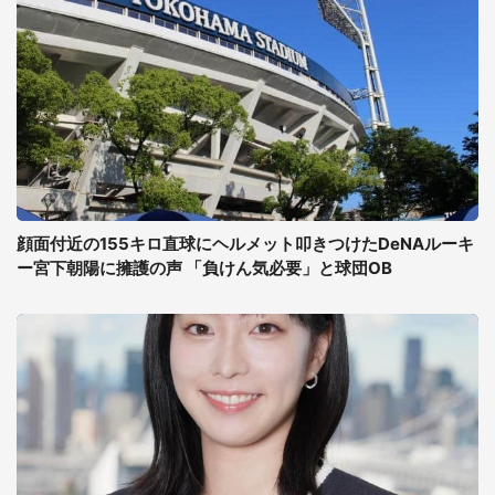
顔面付近の155キロ直球にヘルメット叩きつけたDeNAルーキ
ー宮下朝陽に擁護の声 「負けん気必要」と球団OB