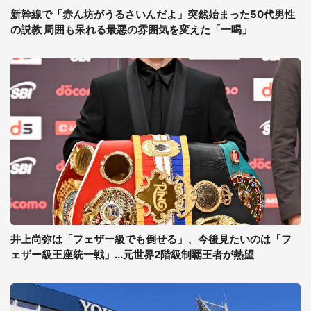
新幹線で「赤ん坊がうるさいんだよ」突然始まった50代男性
の説教 周囲も呆れる最悪の雰囲気を変えた「一喝」
井上尚弥は「フェザー級でも倒せる」、今後見たいのは「フ
ェザー級王座統一戦」...元世界2階級制覇王者が熱望