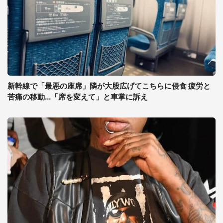
新幹線で「最悪の座席」隣が大股広げてこちらに侵食 疲労と
苦痛の移動...「席を変えて」と車掌に訴え