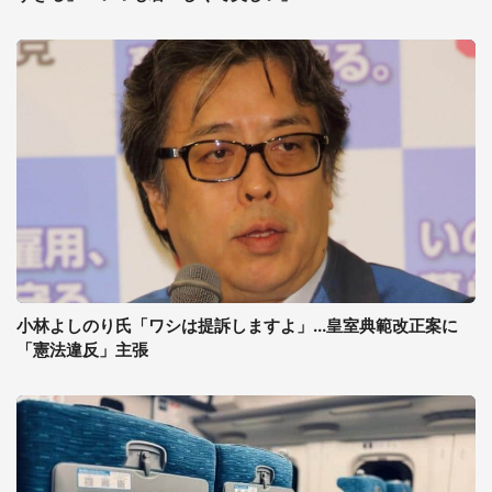
小林よしのり氏「ワシは提訴しますよ」...皇室典範改正案に
「憲法違反」主張