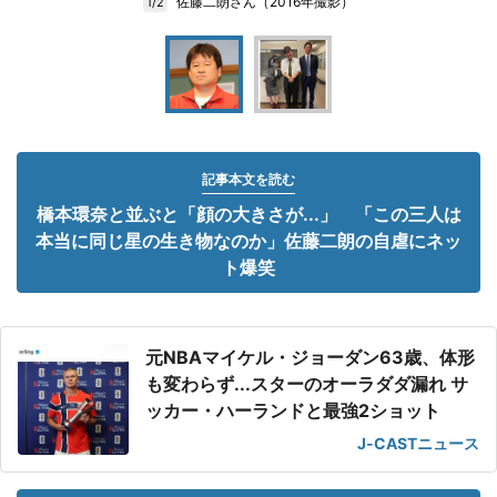
佐藤二朗さん（2016年撮影）
1/2
記事本文を読む
橋本環奈と並ぶと「顔の大きさが...」 「この三人は
本当に同じ星の生き物なのか」佐藤二朗の自虐にネッ
ト爆笑
元NBAマイケル・ジョーダン63歳、体形
も変わらず...スターのオーラダダ漏れ サ
ッカー・ハーランドと最強2ショット
J-CASTニュース