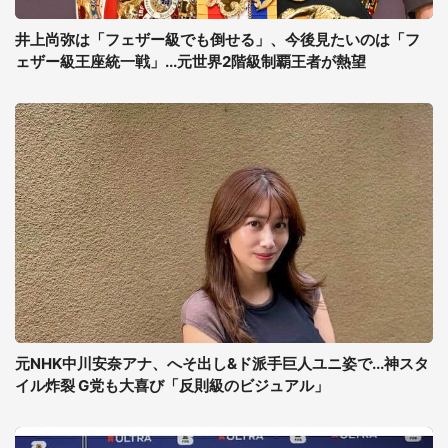
井上尚弥は「フェザー級でも倒せる」、今後見たいのは「フ
ェザー級王座統一戦」...元世界2階級制覇王者が熱望
元NHK中川安奈アナ、へそ出し&ド派手巨人ユニ姿で...神スタ
イル炸裂 G党も大喜び「反則級のビジュアル」