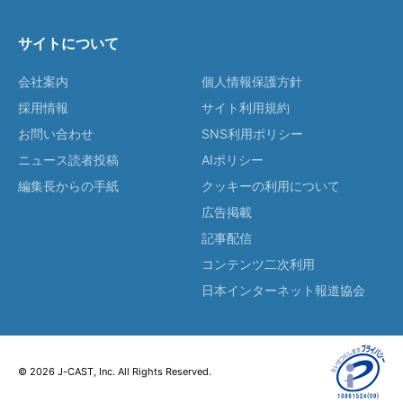
サイトについて
会社案内
個人情報保護方針
採用情報
サイト利用規約
お問い合わせ
SNS利用ポリシー
ニュース読者投稿
AIポリシー
編集長からの手紙
クッキーの利用について
広告掲載
記事配信
コンテンツ二次利用
日本インターネット報道協会
© 2026 J-CAST, Inc. All Rights Reserved.