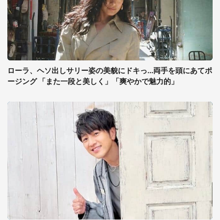
ローラ、ヘソ出しサリー姿の美貌にドキっ...両手を頭にあてポ
ージング 「また一段と美しく」「爽やかで魅力的」