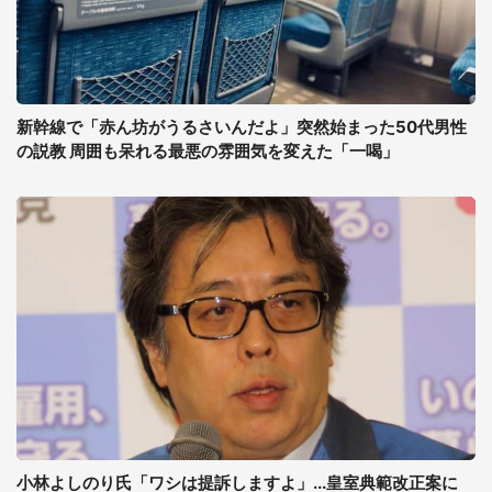
新幹線で「赤ん坊がうるさいんだよ」突然始まった50代男性
の説教 周囲も呆れる最悪の雰囲気を変えた「一喝」
小林よしのり氏「ワシは提訴しますよ」...皇室典範改正案に