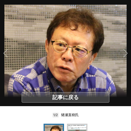
記事に戻る
猪瀬直樹氏
1/2