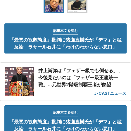
記事本文を読む
「最悪の観劇態度」批判に猪瀬直樹氏が「デマ」と猛
反論 ラサール石井に「わけのわからない悪口」
井上尚弥は「フェザー級でも倒せる」、
今後見たいのは「フェザー級王座統一
戦」...元世界2階級制覇王者が熱望
J-CASTニュース
記事本文を読む
「最悪の観劇態度」批判に猪瀬直樹氏が「デマ」と猛
反論 ラサール石井に「わけのわからない悪口」