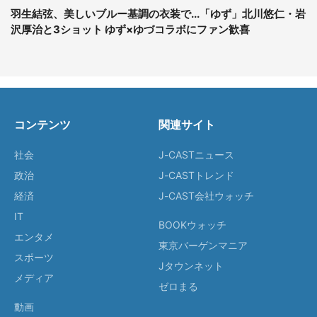
羽生結弦、美しいブルー基調の衣装で...「ゆず」北川悠仁・岩
沢厚治と3ショット ゆず×ゆづコラボにファン歓喜
コンテンツ
関連サイト
社会
J-CASTニュース
政治
J-CASTトレンド
経済
J-CAST会社ウォッチ
IT
BOOKウォッチ
エンタメ
東京バーゲンマニア
スポーツ
Jタウンネット
メディア
ゼロまる
動画