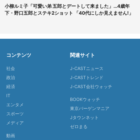
小柳ルミ子「可愛い弟 五郎とデートして来ました」...4歳年
下・野口五郎とステキ2ショット 「40代にしか見えません!」
コンテンツ
関連サイト
社会
J-CASTニュース
政治
J-CASTトレンド
経済
J-CAST会社ウォッチ
IT
BOOKウォッチ
エンタメ
東京バーゲンマニア
スポーツ
Jタウンネット
メディア
ゼロまる
動画