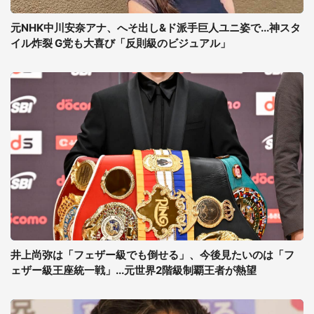
元NHK中川安奈アナ、へそ出し&ド派手巨人ユニ姿で...神スタ
イル炸裂 G党も大喜び「反則級のビジュアル」
井上尚弥は「フェザー級でも倒せる」、今後見たいのは「フ
ェザー級王座統一戦」...元世界2階級制覇王者が熱望