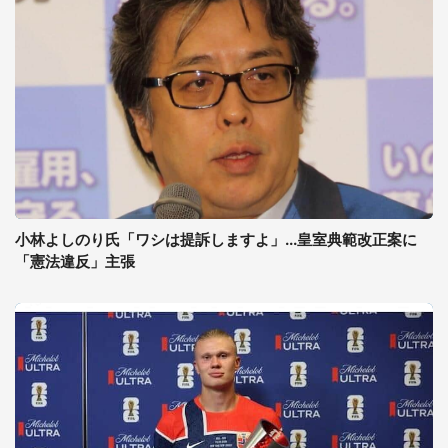
小林よしのり氏「ワシは提訴しますよ」...皇室典範改正案に
「憲法違反」主張