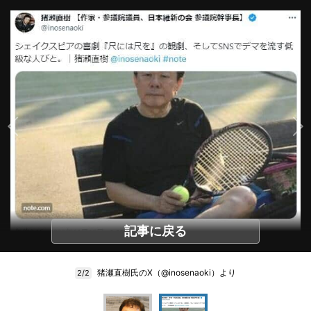
記事に戻る
猪瀬直樹氏のX（@inosenaoki）より
2/2