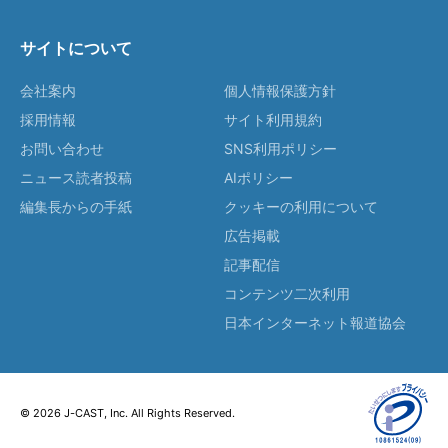
サイトについて
会社案内
個人情報保護方針
採用情報
サイト利用規約
お問い合わせ
SNS利用ポリシー
ニュース読者投稿
AIポリシー
編集長からの手紙
クッキーの利用について
広告掲載
記事配信
コンテンツ二次利用
日本インターネット報道協会
© 2026 J-CAST, Inc. All Rights Reserved.