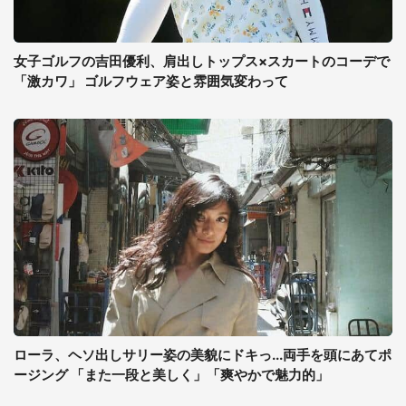
女子ゴルフの吉田優利、肩出しトップス×スカートのコーデで
「激カワ」 ゴルフウェア姿と雰囲気変わって
ローラ、ヘソ出しサリー姿の美貌にドキっ...両手を頭にあてポ
ージング 「また一段と美しく」「爽やかで魅力的」