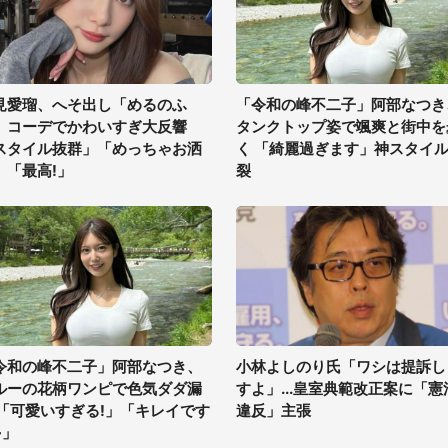
見愛瑠、へそ出し「めるのふ
「令和の峰不二子」阿部なつき
」コーデでかわいすぎ大反響
タンクトップ姿で颯爽と街中を
スタイル抜群」「めっちゃお洒
く 「綺麗過ぎます」神スタイ
」「最高!」
裂
令和の峰不二子」阿部なつき、
小林よしのり氏「ワシは提訴し
ルーの花柄ワンピで色気ダダ漏
すよ」...皇室典範改正案に「憲
 「可愛いすぎる!」「キレイです
違反」主張
~」