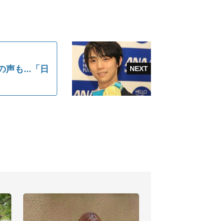
も...「日