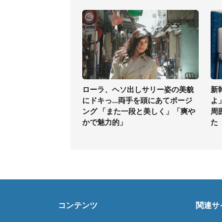
ローラ、ヘソ出しサリー姿の美貌
新
にドキっ...両手を頭にあてポージ
よ
ング 「また一段と美しく」「爽や
周
かで魅力的」
た
コンテンツ
関連サ