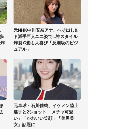
、
元NHK中川安奈アナ、へそ出し&
歩
ド派手巨人ユニ姿で...神スタイル
ル炸
炸裂 G党も大喜び「反則級のビジ
ュアル」
ま
元卓球・石川佳純、イケメン陸上
法
選手と2ショット 「メチャ可愛
い」「かわいい笑顔」「美男美
女」話題に