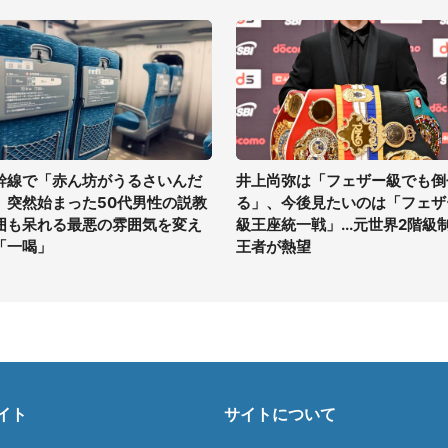
幹線で「赤ん坊がうるさいんだ
井上尚弥は「フェザー級でも倒
」突然始まった50代男性の説教
る」、今後見たいのは「フェザ
囲も呆れる最悪の雰囲気を変え
級王座統一戦」...元世界2階級
「一喝」
王者が熱望
イト
サイトについて