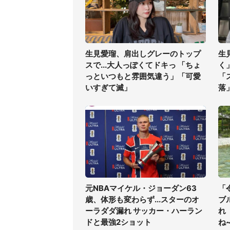
生見愛瑠、肩出しグレーのトップ
生
スで...大人っぽくてドキっ 「ちょ
く
っといつもと雰囲気違う」「可愛
「
いすぎて滅」
落
元NBAマイケル・ジョーダン63
「
歳、体形も変わらず...スターのオ
ブ
ーラダダ漏れ サッカー・ハーラン
れ
ドと最強2ショット
ね