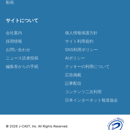
動画
サイトについて
会社案内
個人情報保護方針
採用情報
サイト利用規約
お問い合わせ
SNS利用ポリシー
ニュース読者投稿
AIポリシー
編集長からの手紙
クッキーの利用について
広告掲載
記事配信
コンテンツ二次利用
日本インターネット報道協会
© 2026 J-CAST, Inc. All Rights Reserved.