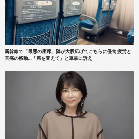
新幹線で「最悪の座席」隣が大股広げてこちらに侵食 疲労と
苦痛の移動...「席を変えて」と車掌に訴え