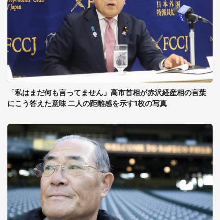
「私はまだ何も言ってません」高市首相が赤沢経産相の言葉
にこう答えた意味 二人の距離感を示す1枚の写真