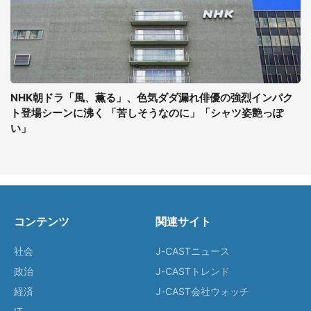
NHK朝ドラ「風、薫る」、色気ダダ漏れ俳優の強烈インパク
ト登場シーンに沸く 「苦しそうなのに」「シャツ姿艶っぽ
い」
コンテンツ
関連サイト
社会
J-CASTニュース
政治
J-CASTトレンド
経済
J-CAST会社ウォッチ