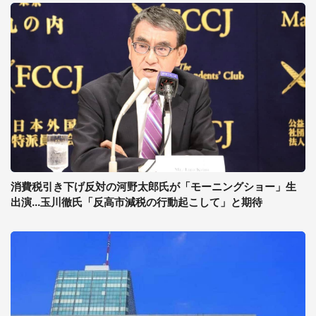
消費税引き下げ反対の河野太郎氏が「モーニングショー」生
出演...玉川徹氏「反高市減税の行動起こして」と期待