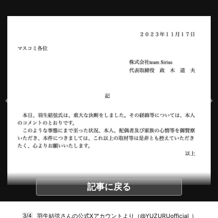
記事に戻る
羽生結弦さんの公式Xアカウントより（@YUZURUofficial_）
3/4