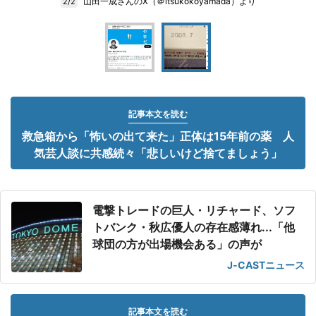
山田一成さんのX（＠itsukokoyamada）より
2/2
記事本文を読む
救急箱から「怖いの出て来た」正体は15年前の薬 人
気芸人談に共感続々「悲しいけど捨てましょう」
電撃トレードの巨人・リチャード、ソフ
トバンク・秋広優人の存在感薄れ...「他
球団の方が出場機会ある」の声が
J-CASTニュース
記事本文を読む