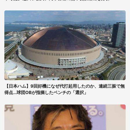
【日本ハム】9回好機になぜ代打起用したのか、連続三振で無
得点...球団OBが指摘したベンチの「選択」