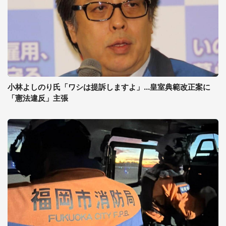
小林よしのり氏「ワシは提訴しますよ」...皇室典範改正案に
「憲法違反」主張