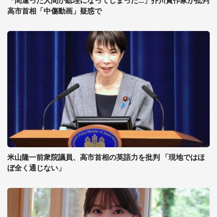
「間違った人間が総理になってしまった...」芥川賞作家が批判
高市首相「中傷動画」疑惑で
米山隆一前衆院議員、高市首相の英語力を批判 「現地ではほ
ぼ全く通じない」