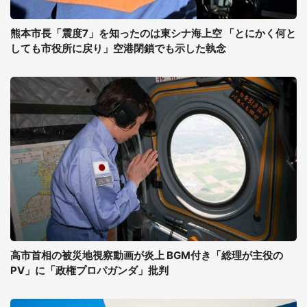
熊本市長「震度7」を知ったのは東シナ海上空 「とにかく何と
しても市役所に戻り」空港閉鎖でも示した執念
高市首相の被災地視察動画が炎上 BGM付き「総理が主役の
PV」に「政権プロパガンダ」批判