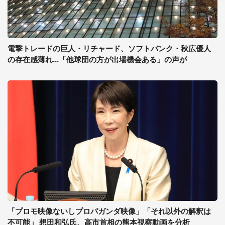
電撃トレードの巨人・リチャード、ソフトバンク・秋広優人
の存在感薄れ...「他球団の方が出場機会ある」の声が
「プロモ映像ないしプロパガンダ映像」「それ以外の解釈は
不可能」 想田和弘氏、高市首相の熊本視察動画を分析