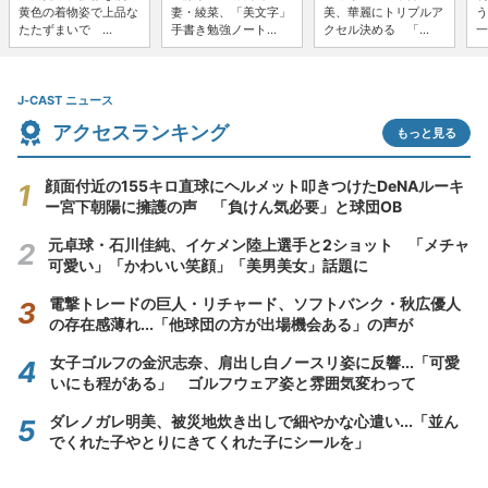
黄色の着物姿で上品な
妻・綾菜、「美文字」
美、華麗にトリプルア
う
たたずまいで ...
手書き勉強ノート...
クセル決める 「...
一
J-CAST ニュース
アクセスランキング
もっと見る
顔面付近の155キロ直球にヘルメット叩きつけたDeNAルーキ
ー宮下朝陽に擁護の声 「負けん気必要」と球団OB
元卓球・石川佳純、イケメン陸上選手と2ショット 「メチャ
可愛い」「かわいい笑顔」「美男美女」話題に
電撃トレードの巨人・リチャード、ソフトバンク・秋広優人
の存在感薄れ...「他球団の方が出場機会ある」の声が
女子ゴルフの金沢志奈、肩出し白ノースリ姿に反響...「可愛
いにも程がある」 ゴルフウェア姿と雰囲気変わって
ダレノガレ明美、被災地炊き出しで細やかな心遣い...「並ん
でくれた子やとりにきてくれた子にシールを」