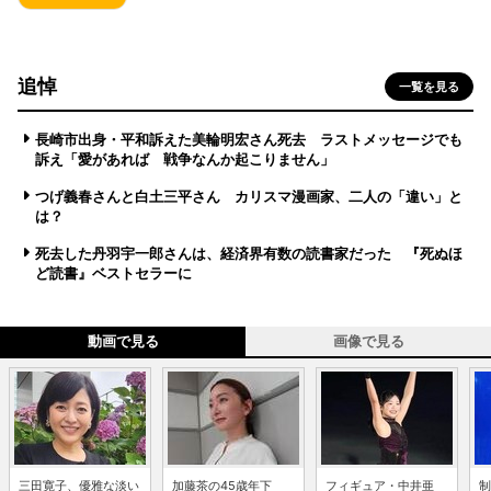
追悼
一覧を見る
長崎市出身・平和訴えた美輪明宏さん死去 ラストメッセージでも
訴え「愛があれば 戦争なんか起こりません」
つげ義春さんと白土三平さん カリスマ漫画家、二人の「違い」と
は？
死去した丹羽宇一郎さんは、経済界有数の読書家だった 『死ぬほ
ど読書』ベストセラーに
動画で見る
画像で見る
三田寛子、優雅な淡い
加藤茶の45歳年下
フィギュア・中井亜
制