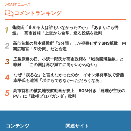
J-CAST ニュース
コメントランキング
蓮舫氏「止める人は誰もいなかったのか」「あまりにも愕
然」 高市首相「上空から合掌」巡る投稿を批判
高市首相の熊本避難所「3分間」しか視察せず？SNS拡散 内
閣広報官「51分間」だと否定
広島原爆の日、小沢一郎氏が高市政権を「戦前回帰路線」と
非難 「この国は再び滅亡に向かいかねない」
なぜ「戻るな」と言えなかったのか イオン爆発事故で斎藤
幸平氏も逡巡「ボクもできなかっただろうなあ」
高市首相の被災地視察動画が炎上 BGM付き「総理が主役の
PV」に「政権プロパガンダ」批判
コンテンツ
関連サイト