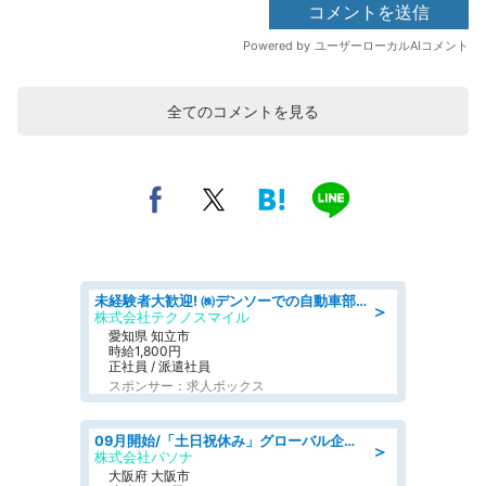
全てのコメントを見る
未経験者大歓迎! ㈱デンソーでの自動車部品の組立作業 denso aichi
＞
株式会社テクノスマイル
愛知県 知立市
時給1,800円
正社員 / 派遣社員
スポンサー：求人ボックス
09月開始/「土日祝休み」グローバル企業での産業保健のお仕事/保健師/高時給/残業なし/服装自由
＞
株式会社パソナ
大阪府 大阪市