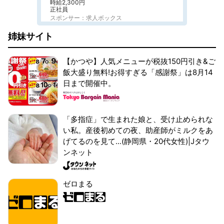
時給2,300円
正社員
スポンサー：求人ボックス
姉妹サイト
【かつや】人気メニューが税抜150円引き&ご
飯大盛り無料!お得すぎる「感謝祭」は8月14
日まで開催中。
「多指症」で生まれた娘と、受け止められな
い私。産後初めての夜、助産師がミルクをあ
げてるのを見て...(静岡県・20代女性)|Jタウ
ンネット
ゼロまる