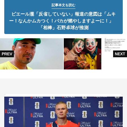
記事本文を読む
ピエール瀧「反省していない」報道の意図は「ムキ
ー！なんかムカつく！バカが燃やしますよーに！」
「相棒」石野卓球が推測