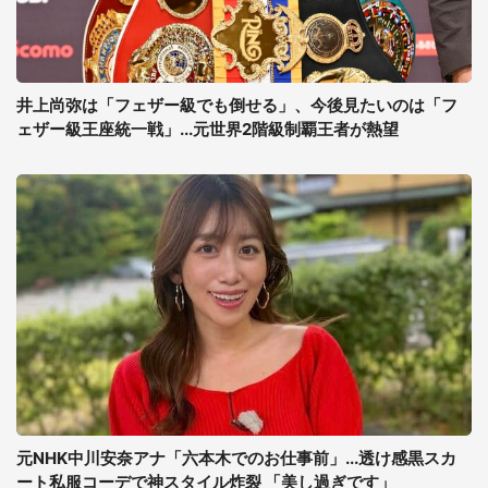
井上尚弥は「フェザー級でも倒せる」、今後見たいのは「フ
ェザー級王座統一戦」...元世界2階級制覇王者が熱望
元NHK中川安奈アナ「六本木でのお仕事前」...透け感黒スカ
ート私服コーデで神スタイル炸裂 「美し過ぎです」