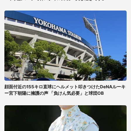
顔面付近の155キロ直球にヘルメット叩きつけたDeNAルーキ
ー宮下朝陽に擁護の声 「負けん気必要」と球団OB