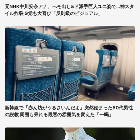
元NHK中川安奈アナ、へそ出し&ド派手巨人ユニ姿で...神スタ
イル炸裂 G党も大喜び「反則級のビジュアル」
新幹線で「赤ん坊がうるさいんだよ」突然始まった50代男性
の説教 周囲も呆れる最悪の雰囲気を変えた「一喝」