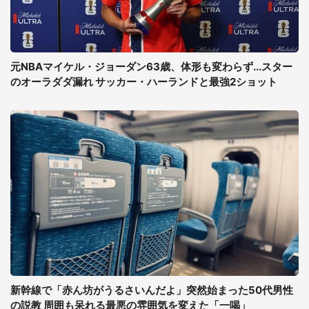
元NBAマイケル・ジョーダン63歳、体形も変わらず...スター
のオーラダダ漏れ サッカー・ハーランドと最強2ショット
新幹線で「赤ん坊がうるさいんだよ」突然始まった50代男性
の説教 周囲も呆れる最悪の雰囲気を変えた「一喝」