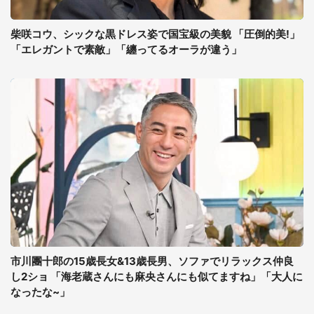
柴咲コウ、シックな黒ドレス姿で国宝級の美貌 「圧倒的美!」
「エレガントで素敵」「纏ってるオーラが違う」
市川團十郎の15歳長女&13歳長男、ソファでリラックス仲良
し2ショ 「海老蔵さんにも麻央さんにも似てますね」「大人に
なったな~」