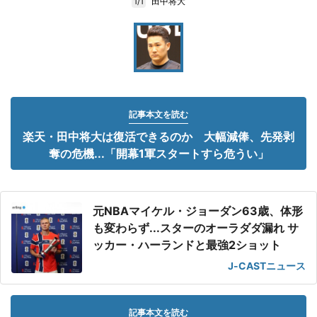
田中将大
1/1
記事本文を読む
楽天・田中将大は復活できるのか 大幅減俸、先発剥
奪の危機...「開幕1軍スタートすら危うい」
元NBAマイケル・ジョーダン63歳、体形
も変わらず...スターのオーラダダ漏れ サ
ッカー・ハーランドと最強2ショット
J-CASTニュース
記事本文を読む