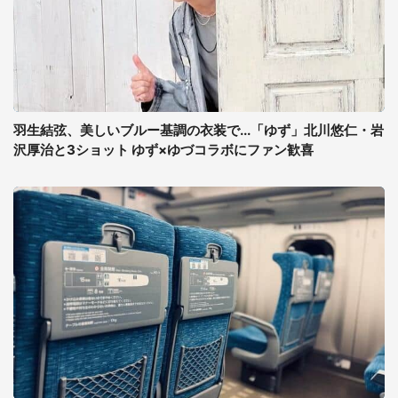
羽生結弦、美しいブルー基調の衣装で...「ゆず」北川悠仁・岩
沢厚治と3ショット ゆず×ゆづコラボにファン歓喜