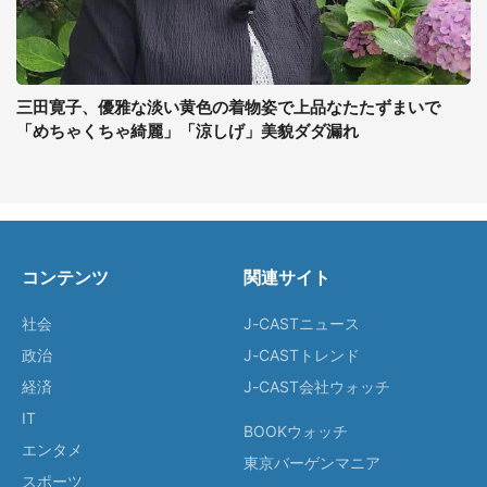
三田寛子、優雅な淡い黄色の着物姿で上品なたたずまいで
「めちゃくちゃ綺麗」「涼しげ」美貌ダダ漏れ
コンテンツ
関連サイト
社会
J-CASTニュース
政治
J-CASTトレンド
経済
J-CAST会社ウォッチ
IT
BOOKウォッチ
エンタメ
東京バーゲンマニア
スポーツ