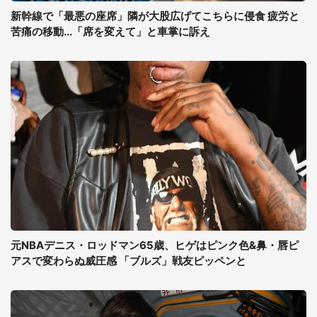
新幹線で「最悪の座席」隣が大股広げてこちらに侵食 疲労と
苦痛の移動...「席を変えて」と車掌に訴え
元NBAデニス・ロッドマン65歳、ヒゲはピンク色&鼻・唇ピ
アスで変わらぬ威圧感 「ブルズ」戦友ピッペンと