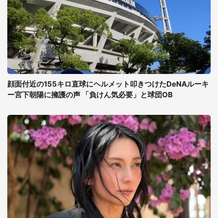
顔面付近の155キロ直球にヘルメット叩きつけたDeNAルーキ
ー宮下朝陽に擁護の声 「負けん気必要」と球団OB