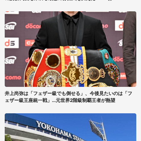
井上尚弥は「フェザー級でも倒せる」、今後見たいのは「フ
ェザー級王座統一戦」...元世界2階級制覇王者が熱望