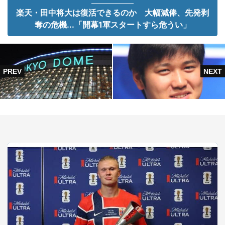
楽天・田中将大は復活できるのか 大幅減俸、先発剥
奪の危機...「開幕1軍スタートすら危うい」