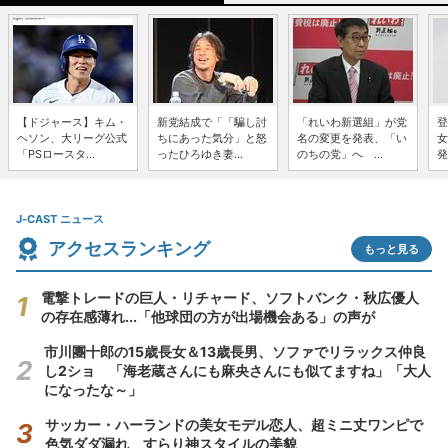
【ドジャース】キム・
新党結成で「「騙し討
「れいわ新選組」が党
登
ヘソン、大リーグ公式
ちにあった気分」と怒
名の変更を発表、「い
女
「PSロースタ...
ったひろゆき妻...
のちの党」へ ...
発
J-CAST ニュース
アクセスランキング
もっと見る
電撃トレードの巨人・リチャード、ソフトバンク・秋広優人
の存在感薄れ...「他球団の方が出場機会ある」の声が
市川團十郎の15歳長女＆13歳長男、ソファでリラックス仲良
し2ショ 「海老蔵さんにも麻央さんにも似てますね」「大人
になったな～」
サッカー・ハーランドの美女モデル恋人、超ミニ丈ワンピで
色気ダダ漏れ すらり神スタイルの美貌