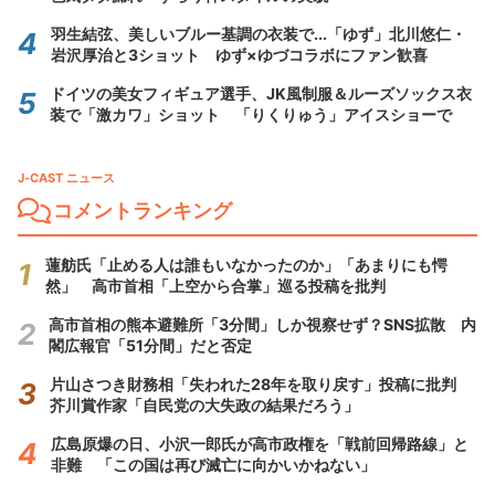
羽生結弦、美しいブルー基調の衣装で...「ゆず」北川悠仁・
岩沢厚治と3ショット ゆず×ゆづコラボにファン歓喜
ドイツの美女フィギュア選手、JK風制服＆ルーズソックス衣
装で「激カワ」ショット 「りくりゅう」アイスショーで
J-CAST ニュース
コメントランキング
蓮舫氏「止める人は誰もいなかったのか」「あまりにも愕
然」 高市首相「上空から合掌」巡る投稿を批判
高市首相の熊本避難所「3分間」しか視察せず？SNS拡散 内
閣広報官「51分間」だと否定
片山さつき財務相「失われた28年を取り戻す」投稿に批判
芥川賞作家「自民党の大失政の結果だろう」
広島原爆の日、小沢一郎氏が高市政権を「戦前回帰路線」と
非難 「この国は再び滅亡に向かいかねない」