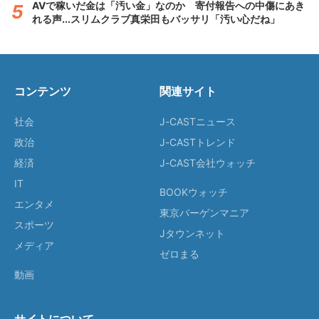
AVで稼いだ金は「汚い金」なのか 寄付報告への中傷にあき
れる声...スリムクラブ真栄田もバッサリ「汚い心だね」
コンテンツ
関連サイト
社会
J-CASTニュース
政治
J-CASTトレンド
経済
J-CAST会社ウォッチ
IT
BOOKウォッチ
エンタメ
東京バーゲンマニア
スポーツ
Jタウンネット
メディア
ゼロまる
動画