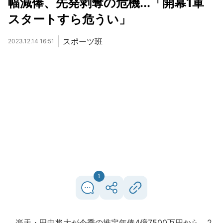
幅減俸、先発剥奪の危機...「開幕1軍
スタートすら危うい」
スポーツ班
2023.12.14 16:51
1
楽天・田中将大が今季の推定年俸4億7500万円から、2