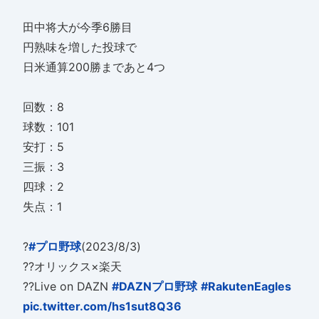
田中将大が今季6勝目
円熟味を増した投球で
日米通算200勝まであと4つ
回数：8
球数：101
安打：5
三振：3
四球：2
失点：1
?
#プロ野球
(2023/8/3)
??オリックス×楽天
??Live on DAZN
#DAZNプロ野球
#RakutenEagles
pic.twitter.com/hs1sut8Q36