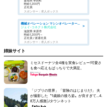
愛知県 幸田町
時給1,200円
正社員
スポンサー：求人ボックス
機械オペレーション マシンオペレーター/皆勤手当有/未経験可
＞
ジェイ-コネクト株式会社
滋賀県 米原市
時給1,200円～
正社員 / 派遣社員
スポンサー：求人ボックス
姉妹サイト
ミセスドーナツ全4種を実食レビュー!可愛さ
も食べ応えもばっちりで大満足。
「ジブリの世界」「冒険のはじまりだ!」 夫
が撮影した〝1歳娘の後ろ姿〟が良すぎて...4.
8万人感激|Jタウンネット