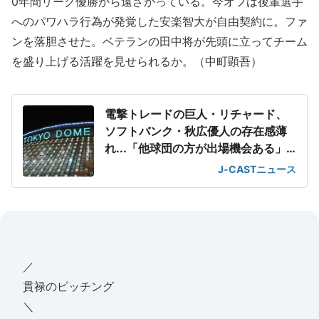
0年間リーグ優勝から遠ざかっている。今オフは後輩選手
へのパワハラ行為が発覚した安楽智大が自由契約に。ファ
ンを落胆させた。ベテランの田中将が先頭に立ってチーム
を盛り上げる活躍を見せられるか。（中町顕吾）
電撃トレードの巨人・リチャード、
ソフトバンク・秋広優人の存在感薄
れ...「他球団の方が出場機会ある」
の声が
J-CASTニュース
／
貫禄のピッチング
＼