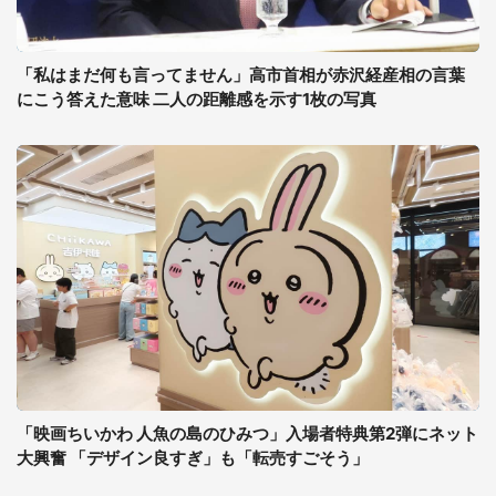
「私はまだ何も言ってません」高市首相が赤沢経産相の言葉
にこう答えた意味 二人の距離感を示す1枚の写真
「映画ちいかわ 人魚の島のひみつ」入場者特典第2弾にネット
大興奮 「デザイン良すぎ」も「転売すごそう」