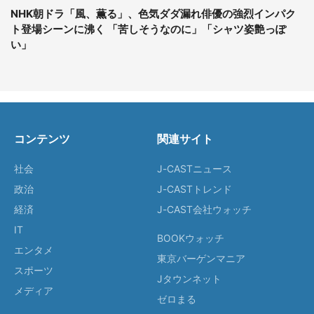
NHK朝ドラ「風、薫る」、色気ダダ漏れ俳優の強烈インパク
ト登場シーンに沸く 「苦しそうなのに」「シャツ姿艶っぽ
い」
コンテンツ
関連サイト
社会
J-CASTニュース
政治
J-CASTトレンド
経済
J-CAST会社ウォッチ
IT
BOOKウォッチ
エンタメ
東京バーゲンマニア
スポーツ
Jタウンネット
メディア
ゼロまる