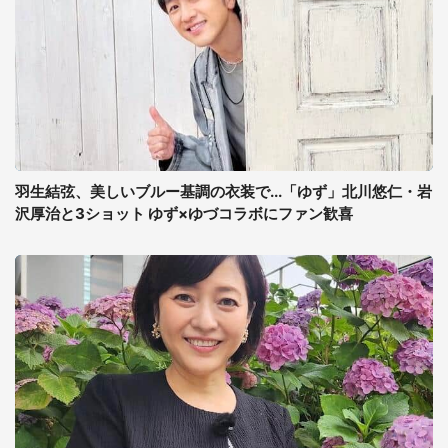
羽生結弦、美しいブルー基調の衣装で...「ゆず」北川悠仁・岩
沢厚治と3ショット ゆず×ゆづコラボにファン歓喜