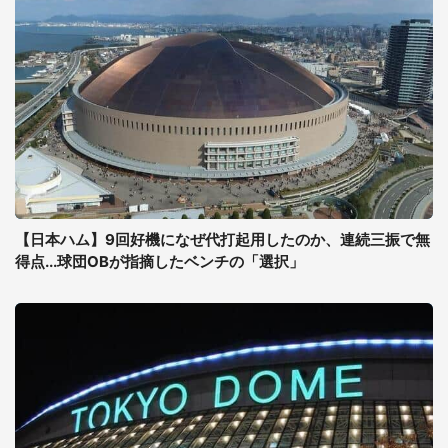
【日本ハム】9回好機になぜ代打起用したのか、連続三振で無
得点...球団OBが指摘したベンチの「選択」