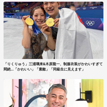
「りくりゅう」三浦璃来&木原龍一、制服衣装がかわいすぎて
悶絶...「かわいい」「素敵」「同級生に見えます」