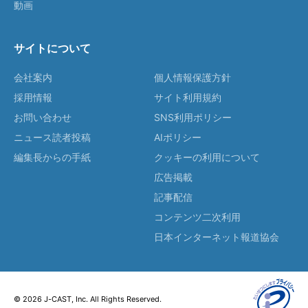
動画
サイトについて
会社案内
個人情報保護方針
採用情報
サイト利用規約
お問い合わせ
SNS利用ポリシー
ニュース読者投稿
AIポリシー
編集長からの手紙
クッキーの利用について
広告掲載
記事配信
コンテンツ二次利用
日本インターネット報道協会
© 2026 J-CAST, Inc. All Rights Reserved.