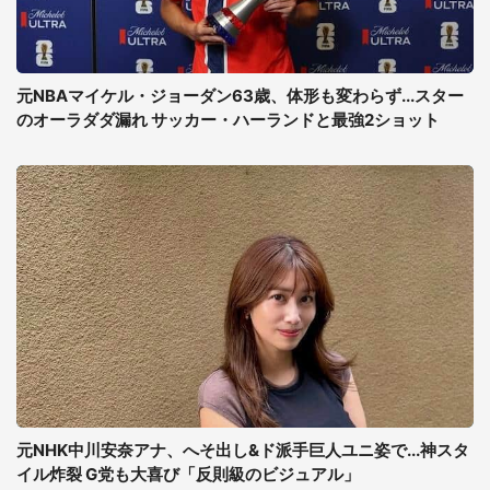
元NBAマイケル・ジョーダン63歳、体形も変わらず...スター
のオーラダダ漏れ サッカー・ハーランドと最強2ショット
元NHK中川安奈アナ、へそ出し&ド派手巨人ユニ姿で...神スタ
イル炸裂 G党も大喜び「反則級のビジュアル」