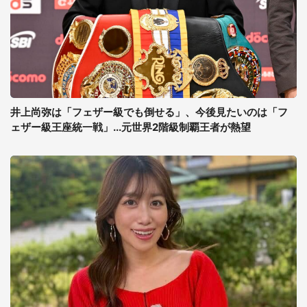
井上尚弥は「フェザー級でも倒せる」、今後見たいのは「フ
ェザー級王座統一戦」...元世界2階級制覇王者が熱望