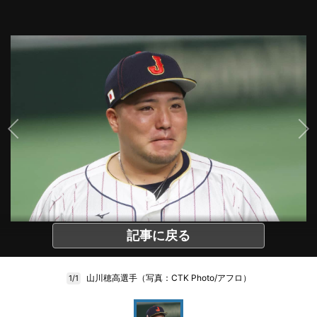
記事に戻る
山川穂高選手（写真：CTK Photo/アフロ）
1/1