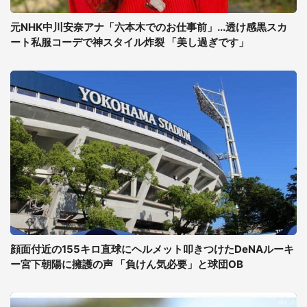
元NHK中川安奈アナ「六本木でのお仕事前」...透け感黒スカ
ート私服コーデで神スタイル炸裂 「美し過ぎです」
顔面付近の155キロ直球にヘルメット叩きつけたDeNAルーキ
ー宮下朝陽に擁護の声 「負けん気必要」と球団OB