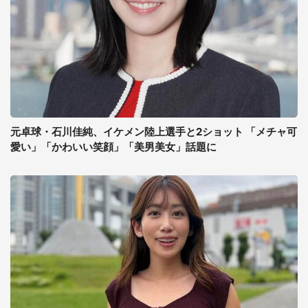
元卓球・石川佳純、イケメン陸上選手と2ショット 「メチャ可
愛い」「かわいい笑顔」「美男美女」話題に