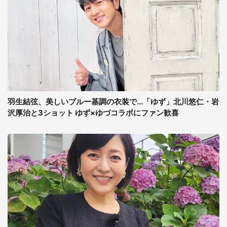
羽生結弦、美しいブルー基調の衣装で...「ゆず」北川悠仁・岩
沢厚治と3ショット ゆず×ゆづコラボにファン歓喜