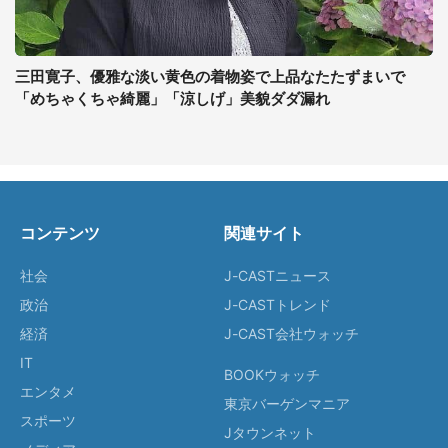
三田寛子、優雅な淡い黄色の着物姿で上品なたたずまいで
「めちゃくちゃ綺麗」「涼しげ」美貌ダダ漏れ
コンテンツ
関連サイト
社会
J-CASTニュース
政治
J-CASTトレンド
経済
J-CAST会社ウォッチ
IT
BOOKウォッチ
エンタメ
東京バーゲンマニア
スポーツ
Jタウンネット