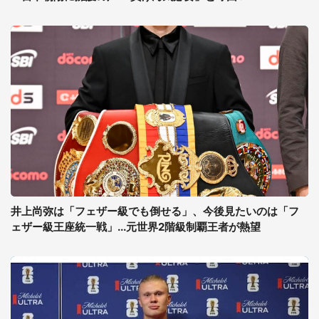
井上尚弥は「フェザー級でも倒せる」、今後見たいのは「フ
ェザー級王座統一戦」...元世界2階級制覇王者が熱望