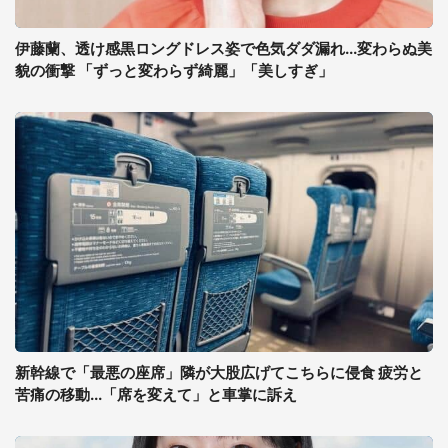
伊藤蘭、透け感黒ロングドレス姿で色気ダダ漏れ...変わらぬ美
貌の衝撃 「ずっと変わらず綺麗」「美しすぎ」
新幹線で「最悪の座席」隣が大股広げてこちらに侵食 疲労と
苦痛の移動...「席を変えて」と車掌に訴え