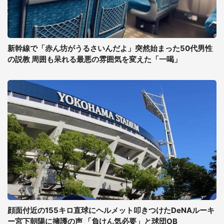
新幹線で「赤ん坊がうるさいんだよ」突然始まった50代男性
の説教 周囲も呆れる最悪の雰囲気を変えた「一喝」
顔面付近の155キロ直球にヘルメット叩きつけたDeNAルーキ
ー宮下朝陽に擁護の声 「負けん気必要」と球団OB