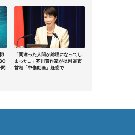
切
「間違った人間が総理になってし
BC
まった...」芥川賞作家が批判 高市
分間
首相「中傷動画」疑惑で