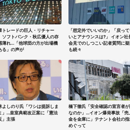
撃トレードの巨人・リチャー
「想定外でいいのか」「戻って
、ソフトバンク・秋広優人の存
いとアナウンスは?」 イオン社
感薄れ...「他球団の方が出場機
会見でのしつこい記者質問に疑
ある」の声が
も続々
林よしのり氏「ワシは提訴しま
橋下徹氏「安全確認の宣言者が
よ」...皇室典範改正案に「憲法
なのか」...イオン爆発事故「売
反」主張
金を金庫に」テナント会社の指
めぐって