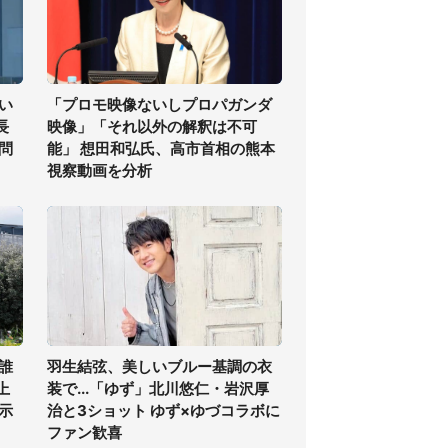
い
「プロモ映像ないしプロパガンダ
長
映像」「それ以外の解釈は不可
問
能」 想田和弘氏、高市首相の熊本
視察動画を分析
誰
羽生結弦、美しいブルー基調の衣
上
装で...「ゆず」北川悠仁・岩沢厚
示
治と3ショット ゆず×ゆづコラボに
ファン歓喜