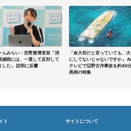
ームみらい・安野貴博党首「消
「命大切だと言っていても、大
税減税には、一貫して反対して
にしてないじゃないですか」 A
ました」 説明に反響
テレビで辺野古沖事故を約40
異例の特集
イト
サイトについて