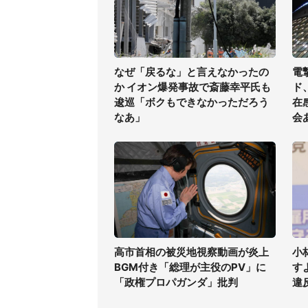
なぜ「戻るな」と言えなかったの
電
か イオン爆発事故で斎藤幸平氏も
ド
逡巡「ボクもできなかっただろう
在
なあ」
会
高市首相の被災地視察動画が炎上
小
BGM付き「総理が主役のPV」に
す
「政権プロパガンダ」批判
違