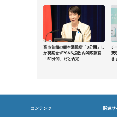
高市首相の熊本避難所「3分間」し
チ
か視察せず?SNS拡散 内閣広報官
費
「51分間」だと否定
き
コンテンツ
関連サ