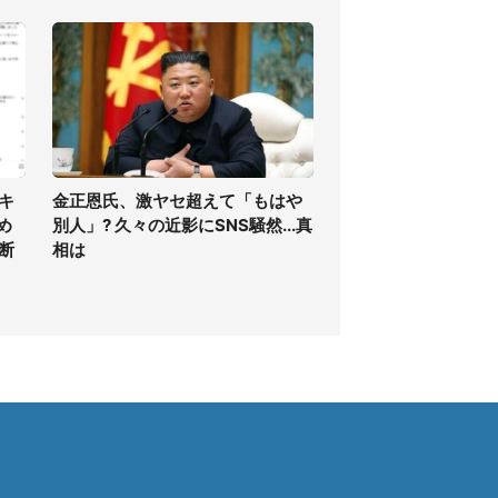
キ
金正恩氏、激ヤセ超えて「もはや
め
別人」? 久々の近影にSNS騒然...真
断
相は