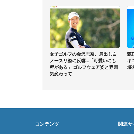
女子ゴルフの金沢志奈、肩出し白
森
ノースリ姿に反響...「可愛いにも
キ
程がある」 ゴルフウェア姿と雰囲
壊
気変わって
コンテンツ
関連サ