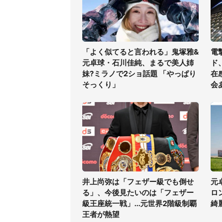
「よく似てると言われる」鬼塚雅&
電
元卓球・石川佳純、まるで美人姉
ド
妹?ミラノで2ショ話題 「やっぱり
在
そっくり」
会
井上尚弥は「フェザー級でも倒せ
元
る」、今後見たいのは「フェザー
ロ
級王座統一戦」...元世界2階級制覇
綺
王者が熱望