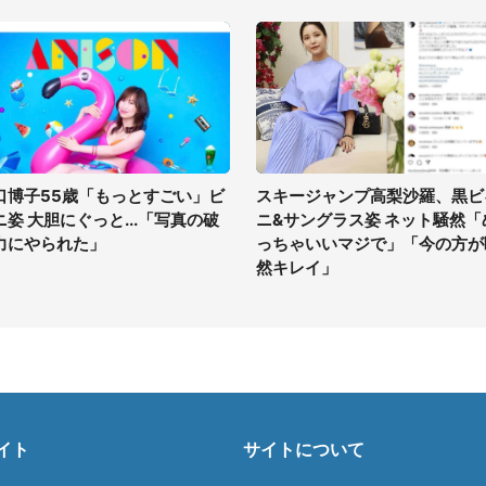
口博子55歳「もっとすごい」ビ
スキージャンプ高梨沙羅、黒ビ
ニ姿 大胆にぐっと...「写真の破
ニ&サングラス姿 ネット騒然「
力にやられた」
っちゃいいマジで」「今の方が
然キレイ」
イト
サイトについて