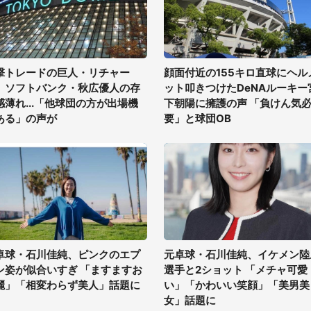
撃トレードの巨人・リチャー
顔面付近の155キロ直球にヘル
、ソフトバンク・秋広優人の存
ット叩きつけたDeNAルーキー
感薄れ...「他球団の方が出場機
下朝陽に擁護の声 「負けん気
ある」の声が
要」と球団OB
卓球・石川佳純、ピンクのエプ
元卓球・石川佳純、イケメン陸
ン姿が似合いすぎ 「ますますお
選手と2ショット 「メチャ可愛
麗」「相変わらず美人」話題に
い」「かわいい笑顔」「美男美
女」話題に