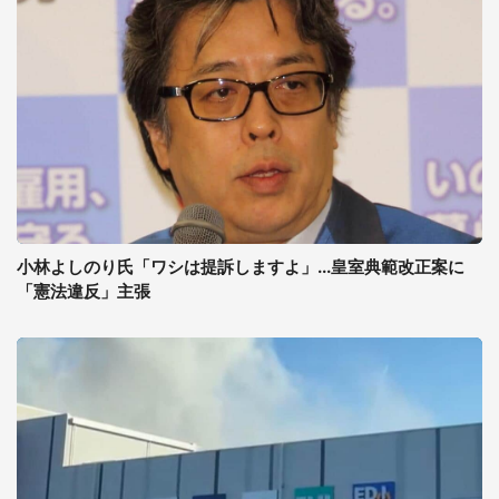
小林よしのり氏「ワシは提訴しますよ」...皇室典範改正案に
「憲法違反」主張