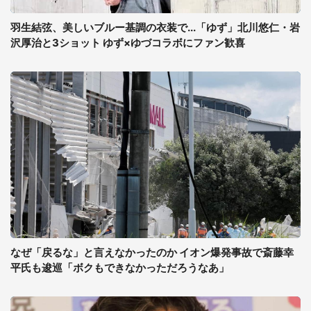
羽生結弦、美しいブルー基調の衣装で...「ゆず」北川悠仁・岩
沢厚治と3ショット ゆず×ゆづコラボにファン歓喜
なぜ「戻るな」と言えなかったのか イオン爆発事故で斎藤幸
平氏も逡巡「ボクもできなかっただろうなあ」