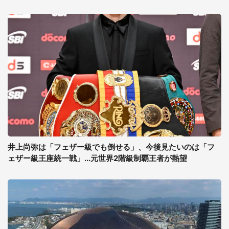
井上尚弥は「フェザー級でも倒せる」、今後見たいのは「フ
ェザー級王座統一戦」...元世界2階級制覇王者が熱望