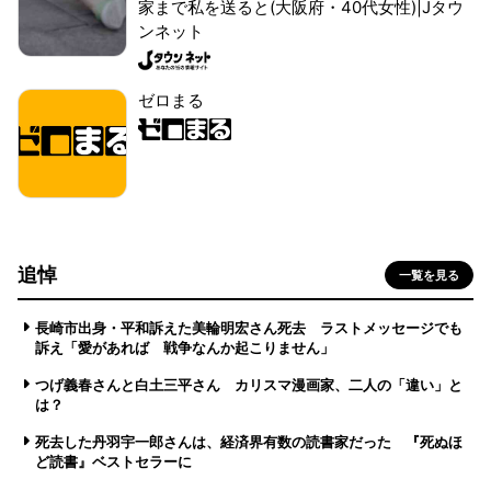
家まで私を送ると(大阪府・40代女性)|Jタウ
ンネット
ゼロまる
追悼
一覧を見る
長崎市出身・平和訴えた美輪明宏さん死去 ラストメッセージでも
訴え「愛があれば 戦争なんか起こりません」
つげ義春さんと白土三平さん カリスマ漫画家、二人の「違い」と
は？
死去した丹羽宇一郎さんは、経済界有数の読書家だった 『死ぬほ
ど読書』ベストセラーに