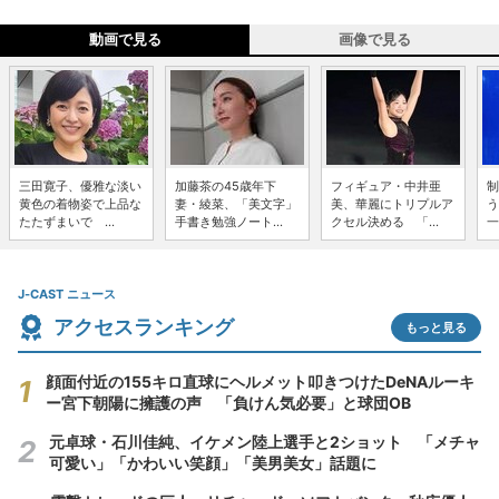
動画で見る
画像で見る
三田寛子、優雅な淡い
加藤茶の45歳年下
フィギュア・中井亜
制
黄色の着物姿で上品な
妻・綾菜、「美文字」
美、華麗にトリプルア
う
たたずまいで ...
手書き勉強ノート...
クセル決める 「...
一
J-CAST ニュース
アクセスランキング
もっと見る
顔面付近の155キロ直球にヘルメット叩きつけたDeNAルーキ
ー宮下朝陽に擁護の声 「負けん気必要」と球団OB
元卓球・石川佳純、イケメン陸上選手と2ショット 「メチャ
可愛い」「かわいい笑顔」「美男美女」話題に