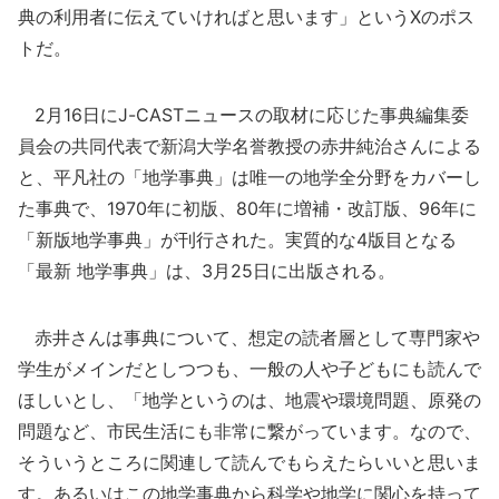
典の利用者に伝えていければと思います」というXのポス
トだ。
2月16日にJ-CASTニュースの取材に応じた事典編集委
員会の共同代表で新潟大学名誉教授の赤井純治さんによる
と、平凡社の「地学事典」は唯一の地学全分野をカバーし
た事典で、1970年に初版、80年に増補・改訂版、96年に
「新版地学事典」が刊行された。実質的な4版目となる
「最新 地学事典」は、3月25日に出版される。
赤井さんは事典について、想定の読者層として専門家や
学生がメインだとしつつも、一般の人や子どもにも読んで
ほしいとし、「地学というのは、地震や環境問題、原発の
問題など、市民生活にも非常に繋がっています。なので、
そういうところに関連して読んでもらえたらいいと思いま
す。あるいはこの地学事典から科学や地学に関心を持って