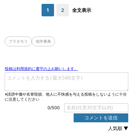
1
2
全文表示
ブラタモリ
地学事典