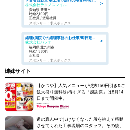
トヨタ自動車 堤工場で部品の検査/特典168万/tutumi
＞
株式会社テクノスマイル
愛知県 豊田市
時給2,100円
正社員 / 派遣社員
スポンサー：求人ボックス
経理/病院での経理事務のお仕事/即日勤務可/車通勤可/経理/一般事務
＞
株式会社パソナ
福岡県 北九州市
時給1,380円
正社員
スポンサー：求人ボックス
姉妹サイト
【かつや】人気メニューが税抜150円引き&ご
飯大盛り無料!お得すぎる「感謝祭」は8月14
日まで開催中。
道の真ん中で歩けなくなった所を抱えて移動
させてくれた工事現場のスタッフ。その後、