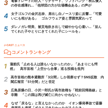
電撃トレードの巨人・リチャード、ソフトバンク・秋広優人
の存在感薄れ...「他球団の方が出場機会ある」の声が
女子ゴルフの金沢志奈、肩出し白ノースリ姿に反響...「可愛
いにも程がある」 ゴルフウェア姿と雰囲気変わって
ダレノガレ明美、被災地炊き出しで細やかな心遣い...「並ん
でくれた子やとりにきてくれた子にシールを」
J-CAST ニュース
コメントランキング
蓮舫氏「止める人は誰もいなかったのか」「あまりにも愕
然」 高市首相「上空から合掌」巡る投稿を批判
高市首相の熊本避難所「3分間」しか視察せず？SNS拡散 内
閣広報官「51分間」だと否定
広島原爆の日、小沢一郎氏が高市政権を「戦前回帰路線」と
非難 「この国は再び滅亡に向かいかねない」
なぜ「戻るな」と言えなかったのか イオン爆発事故で斎藤
幸平氏も逡巡「ボクもできなかっただろうなあ」