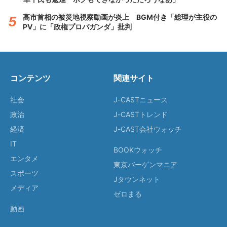
高市首相の被災地視察動画が炎上 BGM付き「総理が主役の
PV」に「政権プロパガンダ」批判
コンテンツ
関連サイト
社会
J-CASTニュース
政治
J-CASTトレンド
経済
J-CAST会社ウォッチ
IT
BOOKウォッチ
エンタメ
東京バーゲンマニア
スポーツ
Jタウンネット
メディア
ゼロまる
動画