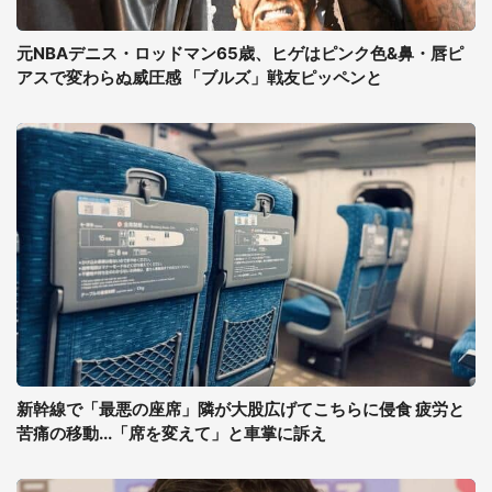
元NBAデニス・ロッドマン65歳、ヒゲはピンク色&鼻・唇ピ
アスで変わらぬ威圧感 「ブルズ」戦友ピッペンと
新幹線で「最悪の座席」隣が大股広げてこちらに侵食 疲労と
苦痛の移動...「席を変えて」と車掌に訴え