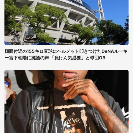
顔面付近の155キロ直球にヘルメット叩きつけたDeNAルーキ
ー宮下朝陽に擁護の声 「負けん気必要」と球団OB