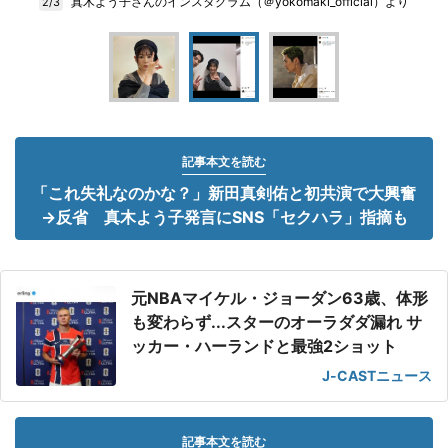
真木よう子さんのインスタグラム（＠yokomaki_official）より
2/3
記事本文を読む
「これ失礼なのかな？」新田真剣佑と初共演で大興奮
→反省 真木よう子発言にSNS「セクハラ」指摘も
元NBAマイケル・ジョーダン63歳、体形
も変わらず...スターのオーラダダ漏れ サ
ッカー・ハーランドと最強2ショット
J-CASTニュース
記事本文を読む