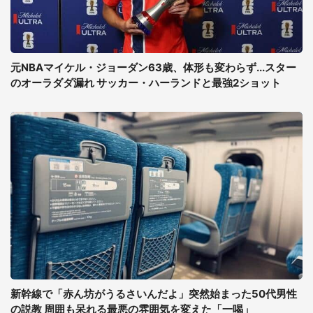
元NBAマイケル・ジョーダン63歳、体形も変わらず...スター
のオーラダダ漏れ サッカー・ハーランドと最強2ショット
新幹線で「赤ん坊がうるさいんだよ」突然始まった50代男性
の説教 周囲も呆れる最悪の雰囲気を変えた「一喝」