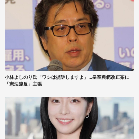
小林よしのり氏「ワシは提訴しますよ」...皇室典範改正案に
「憲法違反」主張