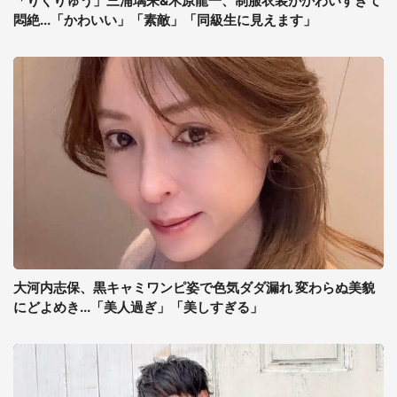
「りくりゅう」三浦璃来&木原龍一、制服衣装がかわいすぎて
悶絶...「かわいい」「素敵」「同級生に見えます」
大河内志保、黒キャミワンピ姿で色気ダダ漏れ 変わらぬ美貌
にどよめき...「美人過ぎ」「美しすぎる」