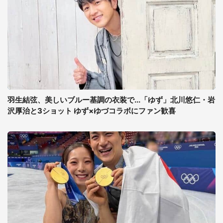
羽生結弦、美しいブルー基調の衣装で...「ゆず」北川悠仁・岩
沢厚治と3ショット ゆず×ゆづコラボにファン歓喜