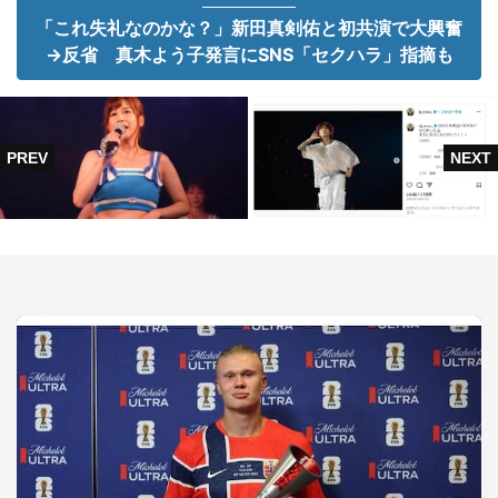
「これ失礼なのかな？」新田真剣佑と初共演で大興奮
→反省 真木よう子発言にSNS「セクハラ」指摘も