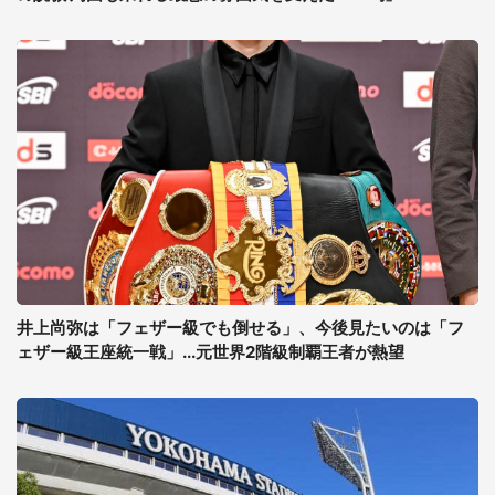
井上尚弥は「フェザー級でも倒せる」、今後見たいのは「フ
ェザー級王座統一戦」...元世界2階級制覇王者が熱望