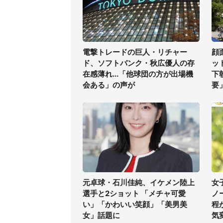
電撃トレードの巨人・リチャー
顔
ド、ソフトバンク・秋広優人の存
ッ
在感薄れ...「他球団の方が出場機
下
会ある」の声が
要
元卓球・石川佳純、イケメン陸上
女
選手と2ショット 「メチャ可愛
ノ
い」「かわいい笑顔」「美男美
程
女」話題に
気