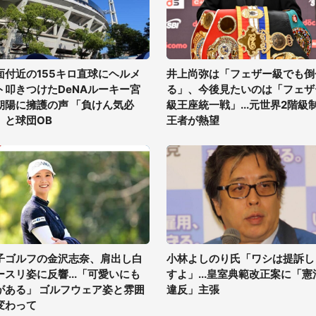
面付近の155キロ直球にヘルメ
井上尚弥は「フェザー級でも倒
ト叩きつけたDeNAルーキー宮
る」、今後見たいのは「フェザ
朝陽に擁護の声 「負けん気必
級王座統一戦」...元世界2階級
」と球団OB
王者が熱望
子ゴルフの金沢志奈、肩出し白
小林よしのり氏「ワシは提訴し
ースリ姿に反響...「可愛いにも
すよ」...皇室典範改正案に「憲
がある」 ゴルフウェア姿と雰囲
違反」主張
変わって