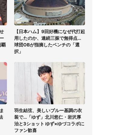
せ
【日本ハム】9回好機になぜ代打起
ー
用したのか、連続三振で無得点...
制覇
球団OBが指摘したベンチの「選
択」
ま
羽生結弦、美しいブルー基調の衣
法
装で...「ゆず」北川悠仁・岩沢厚
治と3ショット ゆず×ゆづコラボに
ファン歓喜