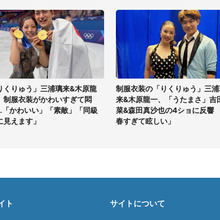
りくりゅう」三浦璃来&木原龍
制服衣装の「りくりゅう」三浦
、制服衣装がかわいすぎて悶
来&木原龍一、「うたまさ」吉
...「かわいい」「素敵」「同級
菜&森田真沙也の4ショに反響 
に見えます」
春すぎて眩しい」
イト
サイトについて