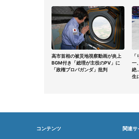
高市首相の被災地視察動画が炎上
「
BGM付き「総理が主役のPV」に
一
「政権プロパガンダ」批判
絶
生
コンテンツ
関連サ