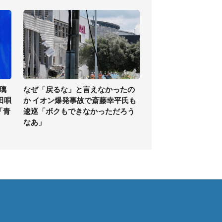
璃
なぜ「戻るな」と言えなかったの
田唄
か イオン爆発事故で斎藤幸平氏も
「青
逡巡「ボクもできなかっただろう
なあ」