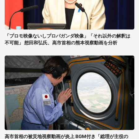
「プロモ映像ないしプロパガンダ映像」「それ以外の解釈は
不可能」 想田和弘氏、高市首相の熊本視察動画を分析
高市首相の被災地視察動画が炎上 BGM付き「総理が主役の