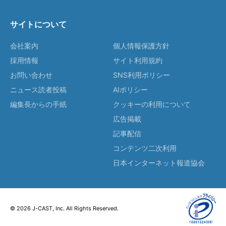
サイトについて
会社案内
個人情報保護方針
採用情報
サイト利用規約
お問い合わせ
SNS利用ポリシー
ニュース読者投稿
AIポリシー
編集長からの手紙
クッキーの利用について
広告掲載
記事配信
コンテンツ二次利用
日本インターネット報道協会
© 2026 J-CAST, Inc. All Rights Reserved.