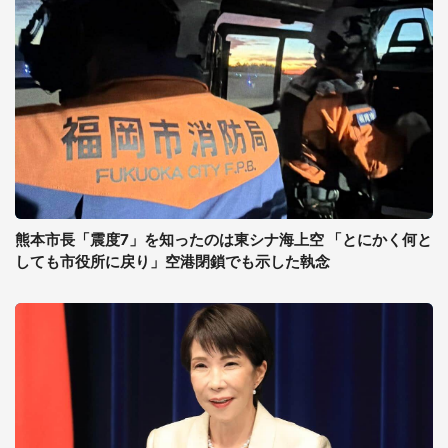
熊本市長「震度7」を知ったのは東シナ海上空 「とにかく何と
しても市役所に戻り」空港閉鎖でも示した執念