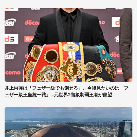
井上尚弥は「フェザー級でも倒せる」、今後見たいのは「フ
ェザー級王座統一戦」...元世界2階級制覇王者が熱望