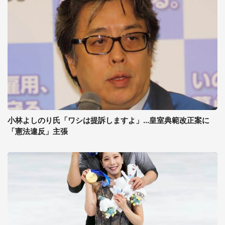
小林よしのり氏「ワシは提訴しますよ」...皇室典範改正案に
「憲法違反」主張