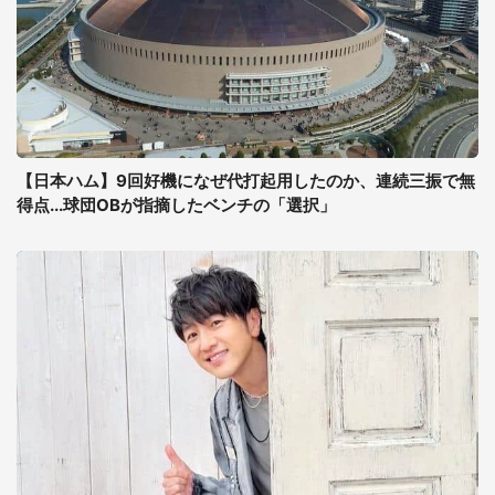
【日本ハム】9回好機になぜ代打起用したのか、連続三振で無
得点...球団OBが指摘したベンチの「選択」