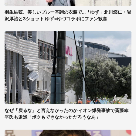
羽生結弦、美しいブルー基調の衣装で...「ゆず」北川悠仁・岩
沢厚治と3ショット ゆず×ゆづコラボにファン歓喜
なぜ「戻るな」と言えなかったのか イオン爆発事故で斎藤幸
平氏も逡巡「ボクもできなかっただろうなあ」