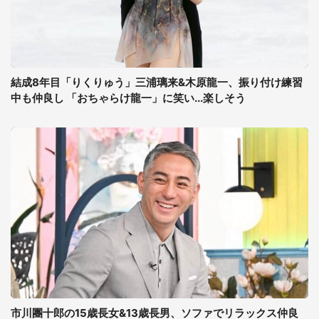
結成8年目「りくりゅう」三浦璃来&木原龍一、振り付け練習
中も仲良し 「おちゃらけ龍一」に笑い...楽しそう
市川團十郎の15歳長女&13歳長男、ソファでリラックス仲良