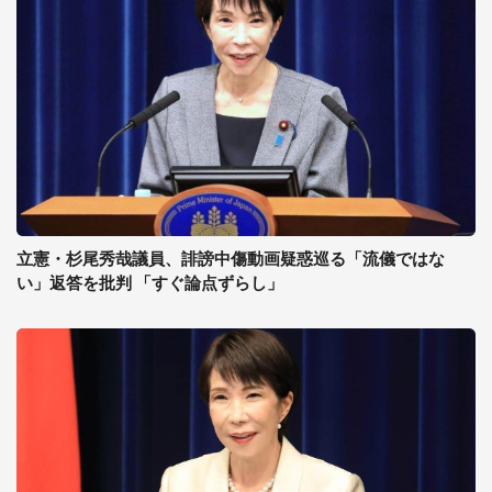
立憲・杉尾秀哉議員、誹謗中傷動画疑惑巡る「流儀ではな
い」返答を批判 「すぐ論点ずらし」