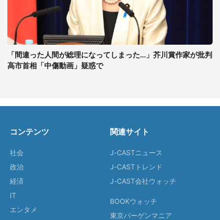
「間違った人間が総理になってしまった...」芥川賞作家が批判
高市首相「中傷動画」疑惑で
コンテンツ
関連サイト
社会
J-CASTニュース
政治
J-CASTトレンド
経済
J-CAST会社ウォッチ
IT
BOOKウォッチ
エンタメ
東京バーゲンマニア