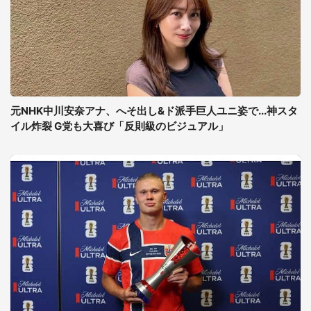
元NHK中川安奈アナ、へそ出し&ド派手巨人ユニ姿で...神スタ
イル炸裂 G党も大喜び「反則級のビジュアル」