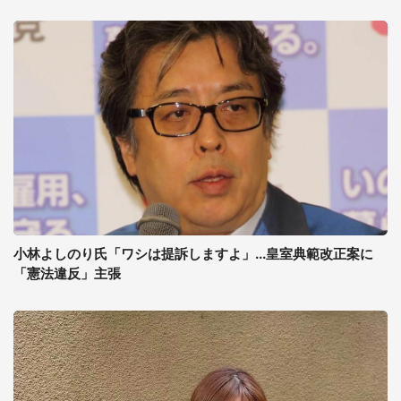
小林よしのり氏「ワシは提訴しますよ」...皇室典範改正案に
「憲法違反」主張