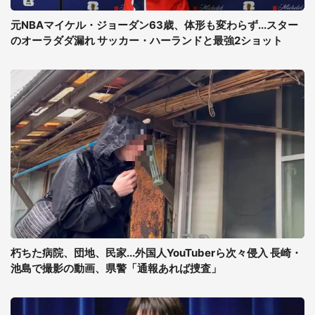
元NBAマイケル・ジョーダン63歳、体形も変わらず...スター
のオーラダダ漏れ サッカー・ハーランドと最強2ショット
朽ちた病院、団地、民家...外国人YouTuberら次々侵入 長崎・
池島で撮影の動画、県警「通報あれば捜査」