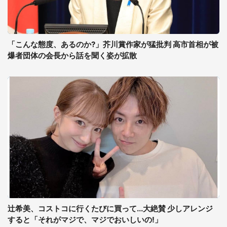
「こんな態度、あるのか?」芥川賞作家が猛批判 高市首相が被
爆者団体の会長から話を聞く姿が拡散
辻希美、コストコに行くたびに買って...大絶賛 少しアレンジ
すると「それがマジで、マジでおいしいの!」