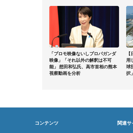
「プロモ映像ないしプロパガンダ
【
映像」「それ以外の解釈は不可
用
能」 想田和弘氏、高市首相の熊本
球
視察動画を分析
択
コンテンツ
関連サ