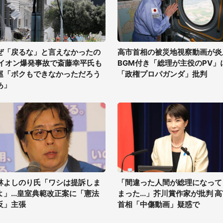
ぜ「戻るな」と言えなかったの
高市首相の被災地視察動画が炎
 イオン爆発事故で斎藤幸平氏も
BGM付き「総理が主役のPV」
巡「ボクもできなかっただろう
「政権プロパガンダ」批判
あ」
林よしのり氏「ワシは提訴しま
「間違った人間が総理になって
よ」...皇室典範改正案に「憲法
まった...」芥川賞作家が批判 
反」主張
首相「中傷動画」疑惑で