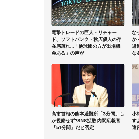
電撃トレードの巨人・リチャー
な
ド、ソフトバンク・秋広優人の存
か
在感薄れ...「他球団の方が出場機
逡
会ある」の声が
な
高市首相の熊本避難所「3分間」し
小
か視察せず?SNS拡散 内閣広報官
す
「51分間」だと否定
違