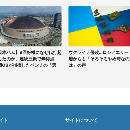
日本ハム】9回好機になぜ代打起
ウクライナ侵攻...ロシアエリー
したのか、連続三振で無得点...
層からも「そろそろやめ時なの
団OBが指摘したベンチの「選
は」の声
」
イト
サイトについて