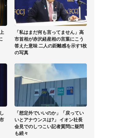
上
「私はまだ何も言ってません」高
に
市首相が赤沢経産相の言葉にこう
答えた意味 二人の距離感を示す1枚
の写真
し
「想定外でいいのか」「戻ってい
高市
いとアナウンスは?」 イオン社長
会見でのしつこい記者質問に疑問
も続々