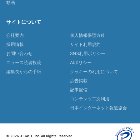
動画
サイトについて
会社案内
個人情報保護方針
採用情報
サイト利用規約
お問い合わせ
SNS利用ポリシー
ニュース読者投稿
AIポリシー
編集長からの手紙
クッキーの利用について
広告掲載
記事配信
コンテンツ二次利用
日本インターネット報道協会
© 2026 J-CAST, Inc. All Rights Reserved.