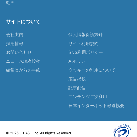
動画
サイトについて
会社案内
個人情報保護方針
採用情報
サイト利用規約
お問い合わせ
SNS利用ポリシー
ニュース読者投稿
AIポリシー
編集長からの手紙
クッキーの利用について
広告掲載
記事配信
コンテンツ二次利用
日本インターネット報道協会
© 2026 J-CAST, Inc. All Rights Reserved.