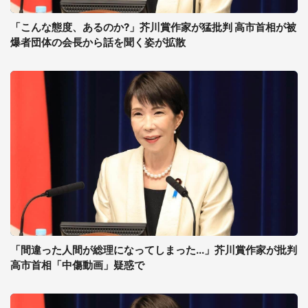
「こんな態度、あるのか?」芥川賞作家が猛批判 高市首相が被
爆者団体の会長から話を聞く姿が拡散
「間違った人間が総理になってしまった...」芥川賞作家が批判
高市首相「中傷動画」疑惑で