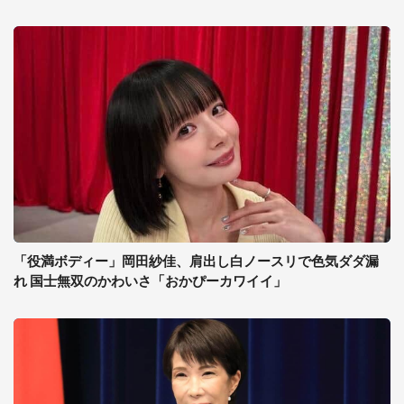
「役満ボディー」岡田紗佳、肩出し白ノースリで色気ダダ漏
れ 国士無双のかわいさ「おかぴーカワイイ」