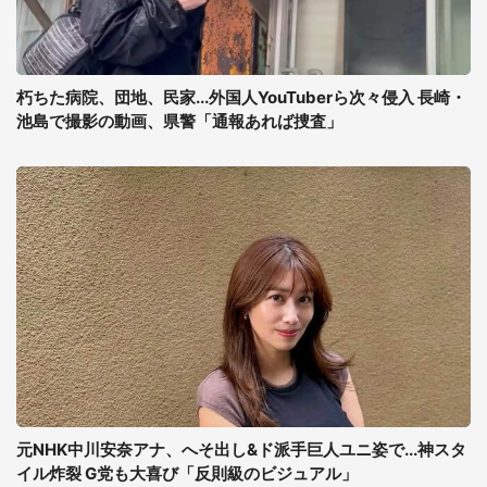
朽ちた病院、団地、民家...外国人YouTuberら次々侵入 長崎・
池島で撮影の動画、県警「通報あれば捜査」
元NHK中川安奈アナ、へそ出し&ド派手巨人ユニ姿で...神スタ
イル炸裂 G党も大喜び「反則級のビジュアル」