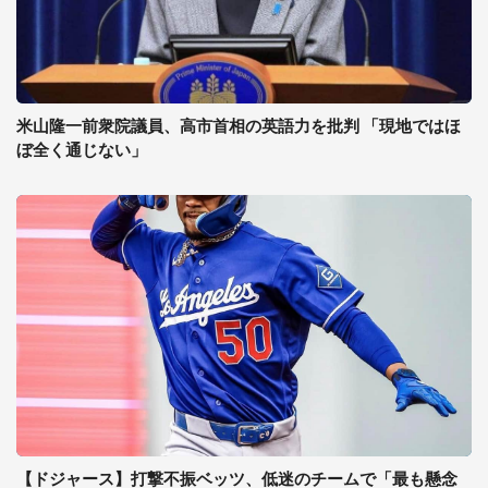
米山隆一前衆院議員、高市首相の英語力を批判 「現地ではほ
ぼ全く通じない」
【ドジャース】打撃不振ベッツ、低迷のチームで「最も懸念