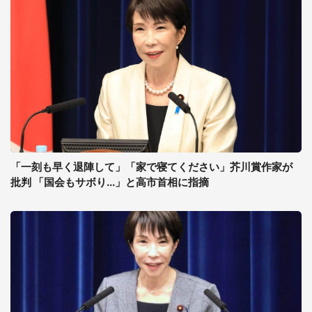
「一刻も早く退陣して」「家で寝てください」芥川賞作家が
批判 「国会もサボり...」と高市首相に指摘