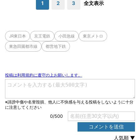
1
2
3
全文表示
JR東日本
京王電鉄
小田急線
東京メトロ
東急田園都市線
都営地下鉄