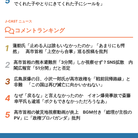
でくれた子やとりにきてくれた子にシールを」
J-CAST ニュース
コメントランキング
蓮舫氏「止める人は誰もいなかったのか」「あまりにも愕
然」 高市首相「上空から合掌」巡る投稿を批判
高市首相の熊本避難所「3分間」しか視察せず？SNS拡散 内
閣広報官「51分間」だと否定
広島原爆の日、小沢一郎氏が高市政権を「戦前回帰路線」と
非難 「この国は再び滅亡に向かいかねない」
なぜ「戻るな」と言えなかったのか イオン爆発事故で斎藤
幸平氏も逡巡「ボクもできなかっただろうなあ」
高市首相の被災地視察動画が炎上 BGM付き「総理が主役の
PV」に「政権プロパガンダ」批判