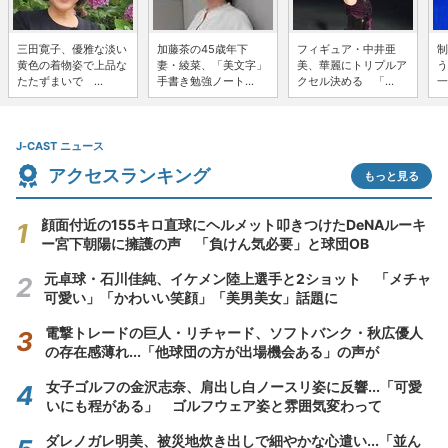
三田寛子、優雅な淡い
加藤茶の45歳年下
フィギュア・中井亜
制
黄色の着物姿で上品な
妻・綾菜、「美文字」
美、華麗にトリプルア
う
たたずまいで ...
手書き勉強ノート...
クセル決める 「...
一
J-CAST ニュース
アクセスランキング
もっと見る
顔面付近の155キロ直球にヘルメット叩きつけたDeNAルーキ
ー宮下朝陽に擁護の声 「負けん気必要」と球団OB
元卓球・石川佳純、イケメン陸上選手と2ショット 「メチャ
可愛い」「かわいい笑顔」「美男美女」話題に
電撃トレードの巨人・リチャード、ソフトバンク・秋広優人
の存在感薄れ...「他球団の方が出場機会ある」の声が
女子ゴルフの金沢志奈、肩出し白ノースリ姿に反響...「可愛
いにも程がある」 ゴルフウェア姿と雰囲気変わって
ダレノガレ明美、被災地炊き出しで細やかな心遣い...「並ん