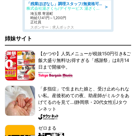
「残業ほぼなし」調理スタッフ/無資格可/正職員/日勤のみ/デイサービス/社会保障完備
＞
株式会社湯ざくら/デイサービス 湯ざくらケアリゾート
埼玉県 寄居町
時給1,141円～1,200円
正社員
スポンサー：求人ボックス
姉妹サイト
【かつや】人気メニューが税抜150円引き&ご
飯大盛り無料!お得すぎる「感謝祭」は8月14
日まで開催中。
「多指症」で生まれた娘と、受け止められな
い私。産後初めての夜、助産師がミルクをあ
げてるのを見て...(静岡県・20代女性)|Jタウ
ンネット
ゼロまる