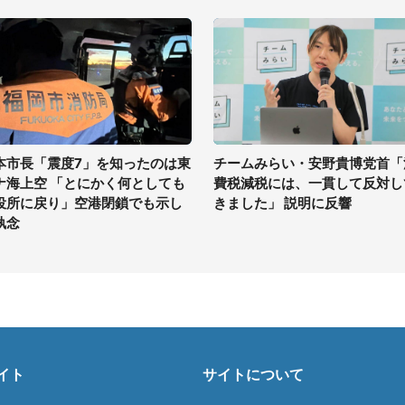
本市長「震度7」を知ったのは東
チームみらい・安野貴博党首「
ナ海上空 「とにかく何としても
費税減税には、一貫して反対し
役所に戻り」空港閉鎖でも示し
きました」 説明に反響
執念
イト
サイトについて