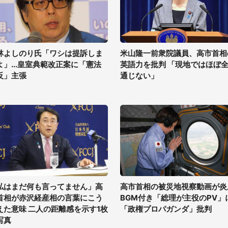
林よしのり氏「ワシは提訴しま
米山隆一前衆院議員、高市首相
よ」...皇室典範改正案に「憲法
英語力を批判 「現地ではほぼ
反」主張
通じない」
私はまだ何も言ってません」高
高市首相の被災地視察動画が炎
首相が赤沢経産相の言葉にこう
BGM付き「総理が主役のPV」
えた意味 二人の距離感を示す1枚
「政権プロパガンダ」批判
写真