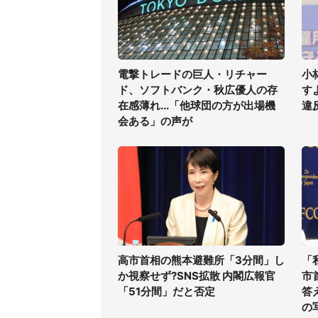
電撃トレードの巨人・リチャー
小
ド、ソフトバンク・秋広優人の存
す
在感薄れ...「他球団の方が出場機
違
会ある」の声が
高市首相の熊本避難所「3分間」し
「
か視察せず?SNS拡散 内閣広報官
市
「51分間」だと否定
答
の