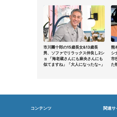
市川團十郎の15歳長女&13歳長
熊
男、ソファでリラックス仲良し2シ
シ
ョ 「海老蔵さんにも麻央さんにも
市
似てますね」「大人になったな~」
た
コンテンツ
関連サ