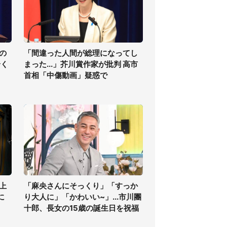
の
「間違った人間が総理になってし
全く
まった...」芥川賞作家が批判 高市
首相「中傷動画」疑惑で
上
「麻央さんにそっくり」「すっか
に
り大人に」「かわいい~」...市川團
十郎、長女の15歳の誕生日を祝福