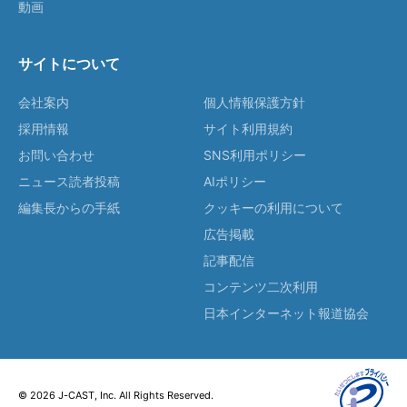
動画
サイトについて
会社案内
個人情報保護方針
採用情報
サイト利用規約
お問い合わせ
SNS利用ポリシー
ニュース読者投稿
AIポリシー
編集長からの手紙
クッキーの利用について
広告掲載
記事配信
コンテンツ二次利用
日本インターネット報道協会
© 2026 J-CAST, Inc. All Rights Reserved.