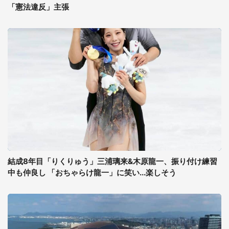
「憲法違反」主張
結成8年目「りくりゅう」三浦璃来&木原龍一、振り付け練習
中も仲良し 「おちゃらけ龍一」に笑い...楽しそう