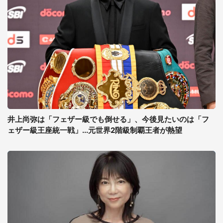
井上尚弥は「フェザー級でも倒せる」、今後見たいのは「フ
ェザー級王座統一戦」...元世界2階級制覇王者が熱望