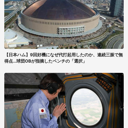
【日本ハム】9回好機になぜ代打起用したのか、連続三振で無
得点...球団OBが指摘したベンチの「選択」