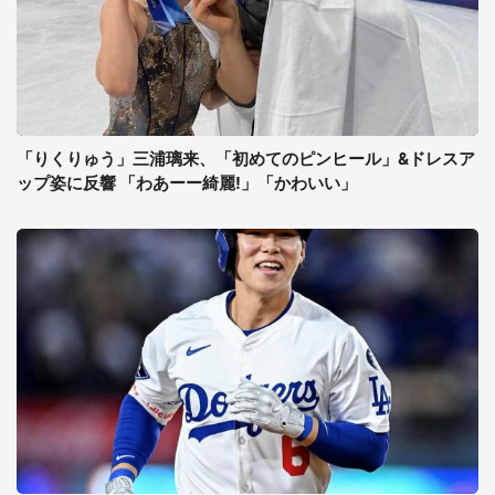
「りくりゅう」三浦璃来、「初めてのピンヒール」&ドレスア
ップ姿に反響 「わあーー綺麗!」「かわいい」