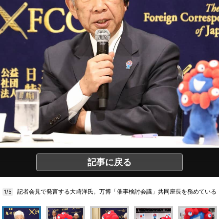
記事に戻る
記者会見で発言する大崎洋氏。万博「催事検討会議」共同座長を務めている
1/5