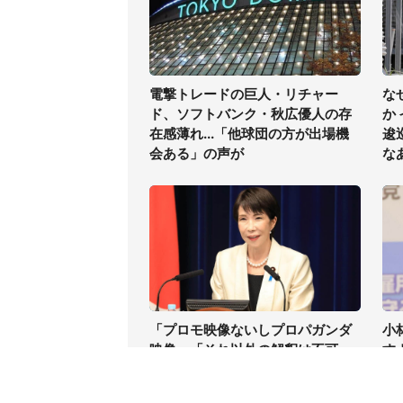
電撃トレードの巨人・リチャー
な
ド、ソフトバンク・秋広優人の存
か
在感薄れ...「他球団の方が出場機
逡
会ある」の声が
な
「プロモ映像ないしプロパガンダ
小
映像」「それ以外の解釈は不可
す
能」 想田和弘氏、高市首相の熊本
違
視察動画を分析