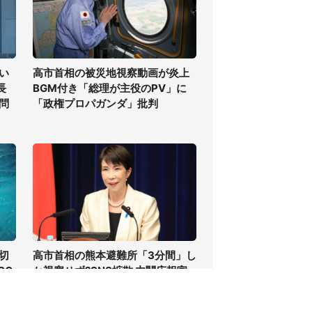
い
高市首相の被災地視察動画が炎上
長
BGM付き「総理が主役のPV」に
問
「政権プロパガンダ」批判
切
高市首相の熊本避難所「3分間」し
BC
か視察せず?SNS拡散 内閣広報官
分間
「51分間」だと否定