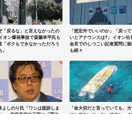
ぜ「戻るな」と言えなかったの
「想定外でいいのか」「戻って
 イオン爆発事故で斎藤幸平氏も
いとアナウンスは?」 イオン社
巡「ボクもできなかっただろう
会見でのしつこい記者質問に疑
あ」
も続々
林よしのり氏「ワシは提訴しま
「命大切だと言っていても、大
よ」...皇室典範改正案に「憲法
にしてないじゃないですか」 A
反」主張
テレビで辺野古沖事故を約40
異例の特集