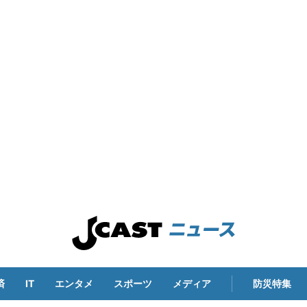
済
IT
エンタメ
スポーツ
メディア
防災特集