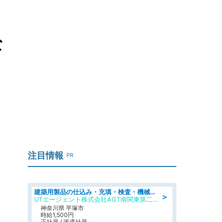
な
注目情報
PR
建築用製品の仕込み・充填・検査・機械操作/寮完備/日払い/工場・製造
＞
UTエージェント株式会社AGT南関東第二CU
神奈川県 平塚市
時給1,500円
正社員 / 派遣社員