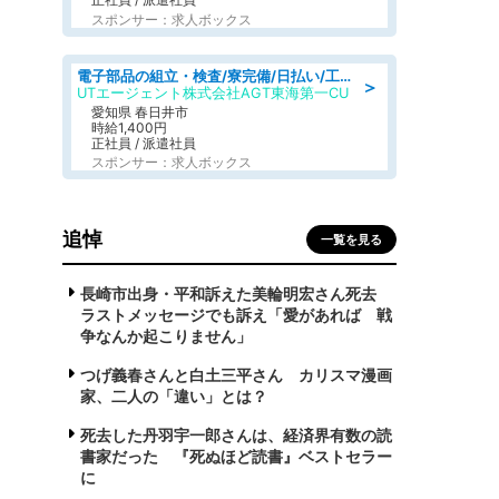
スポンサー：求人ボックス
電子部品の組立・検査/寮完備/日払い/工場・製造
＞
UTエージェント株式会社AGT東海第一CU
愛知県 春日井市
時給1,400円
正社員 / 派遣社員
スポンサー：求人ボックス
追悼
一覧を見る
長崎市出身・平和訴えた美輪明宏さん死去
ラストメッセージでも訴え「愛があれば 戦
争なんか起こりません」
つげ義春さんと白土三平さん カリスマ漫画
家、二人の「違い」とは？
死去した丹羽宇一郎さんは、経済界有数の読
書家だった 『死ぬほど読書』ベストセラー
に