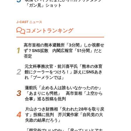
「ガン見」ショット
J-CAST ニュース
コメントランキング
高市首相の熊本避難所「3分間」しか視察せ
ず？SNS拡散 内閣広報官「51分間」だと
否定
元文科事務次官・前川喜平氏「熊本の体育
館にクーラーをつけろ！」訴えにSNSあき
れ「ブーメランでは」
蓮舫氏「止める人は誰もいなかったのか」
「あまりにも愕然」 高市首相「上空から
合掌」巡る投稿を批判
片山さつき財務相「失われた28年を取り戻
す」投稿に批判 芥川賞作家「自民党の大
失政の結果だろう」
「想定外でいいのか」「戻っていいとアナ