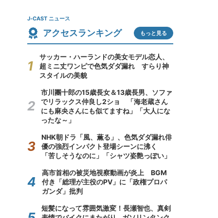
J-CAST ニュース
アクセスランキング
もっと見る
サッカー・ハーランドの美女モデル恋人、
超ミニ丈ワンピで色気ダダ漏れ すらり神
スタイルの美貌
市川團十郎の15歳長女＆13歳長男、ソファ
でリラックス仲良し2ショ 「海老蔵さん
にも麻央さんにも似てますね」「大人にな
ったな～」
NHK朝ドラ「風、薫る」、色気ダダ漏れ俳
優の強烈インパクト登場シーンに沸く
「苦しそうなのに」「シャツ姿艶っぽい」
高市首相の被災地視察動画が炎上 BGM
付き「総理が主役のPV」に「政権プロパ
ガンダ」批判
短髪になって雰囲気激変！長瀬智也、真剣
表情でバイクにまたがり...ガソリンタンク