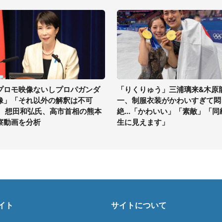
プロモ映像ないしプロパガンダ
「りくりゅう」三浦璃来&木原
像」「それ以外の解釈は不可
一、制服衣装がかわいすぎて悶
」 想田和弘氏、高市首相の熊本
絶...「かわいい」「素敵」「同
察動画を分析
生に見えます」
イト
サイトについて