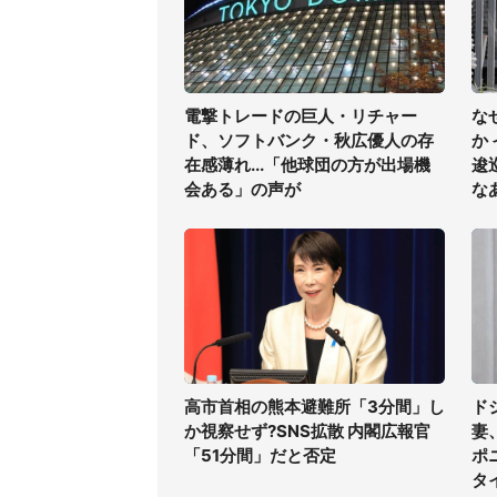
電撃トレードの巨人・リチャー
な
ド、ソフトバンク・秋広優人の存
か
在感薄れ...「他球団の方が出場機
逡
会ある」の声が
な
高市首相の熊本避難所「3分間」し
ド
か視察せず?SNS拡散 内閣広報官
妻
「51分間」だと否定
ポ
タ