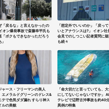
ぜ「戻るな」と言えなかったの
「想定外でいいのか」「戻って
 イオン爆発事故で斎藤幸平氏も
いとアナウンスは?」 イオン社
巡「ボクもできなかっただろう
会見でのしつこい記者質問に疑
あ」
も続々
ジャース・フリーマンの美人
「命大切だと言っていても、大
、エメラルドグリーンのドレス&
にしてないじゃないですか」 A
ニテで色気ダダ漏れ すらり神ス
テレビで辺野古沖事故を約40
イルの美貌
異例の特集