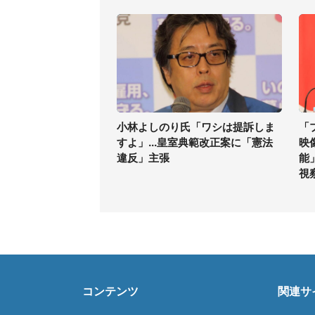
小林よしのり氏「ワシは提訴しま
「
すよ」...皇室典範改正案に「憲法
映
違反」主張
能
視
コンテンツ
関連サ