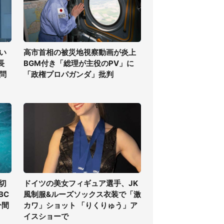
い
高市首相の被災地視察動画が炎上
長
BGM付き「総理が主役のPV」に
問
「政権プロパガンダ」批判
切
ドイツの美女フィギュア選手、JK
BC
風制服&ルーズソックス衣装で「激
分間
カワ」ショット 「りくりゅう」ア
イスショーで