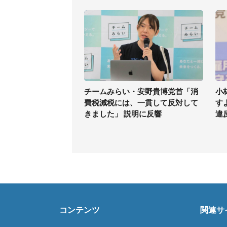
チームみらい・安野貴博党首「消
小
費税減税には、一貫して反対して
す
きました」 説明に反響
違
コンテンツ
関連サ