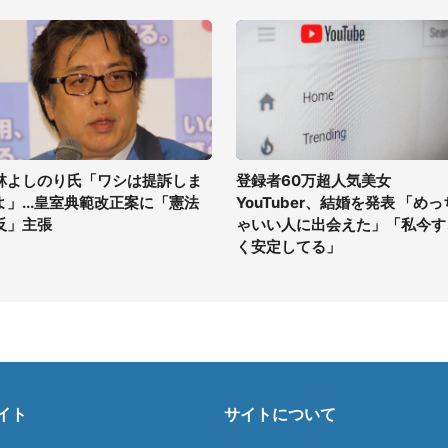
林よしのり氏「ワシは提訴しま
登録者60万超人気美女
よ」...皇室典範改正案に「憲法
YouTuber、結婚を発表 「めっ
反」主張
ゃいい人に出会えた」「私今す
く安定してる」
イト
サイトについて