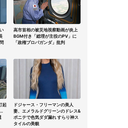
い
高市首相の被災地視察動画が炎上
長
BGM付き「総理が主役のPV」に
問
「政権プロパガンダ」批判
打起
ドジャース・フリーマンの美人
.
妻、エメラルドグリーンのドレス&
選
ポニテで色気ダダ漏れ すらり神ス
タイルの美貌