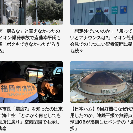
ぜ「戻るな」と言えなかったの
「想定外でいいのか」「戻って
 イオン爆発事故で斎藤幸平氏も
いとアナウンスは?」 イオン社
巡「ボクもできなかっただろう
会見でのしつこい記者質問に疑
あ」
も続々
本市長「震度7」を知ったのは東
【日本ハム】9回好機になぜ代
ナ海上空 「とにかく何としても
用したのか、連続三振で無得点..
役所に戻り」空港閉鎖でも示し
球団OBが指摘したベンチの「
執念
択」