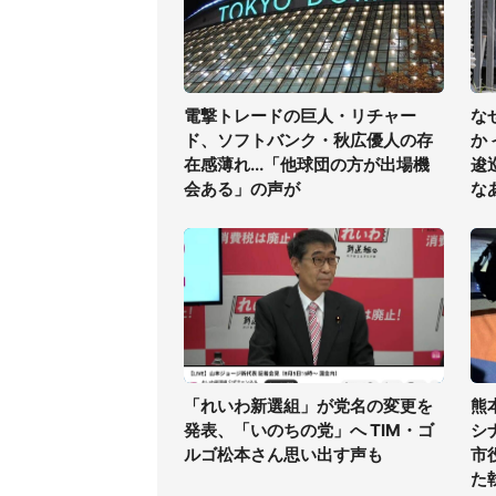
電撃トレードの巨人・リチャー
な
ド、ソフトバンク・秋広優人の存
か
在感薄れ...「他球団の方が出場機
逡
会ある」の声が
な
「れいわ新選組」が党名の変更を
熊
発表、「いのちの党」へ TIM・ゴ
シ
ルゴ松本さん思い出す声も
市
た