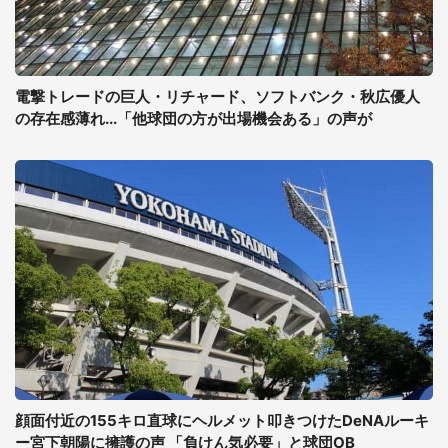
電撃トレードの巨人・リチャード、ソフトバンク・秋広優人
の存在感薄れ...「他球団の方が出場機会ある」の声が
顔面付近の155キロ直球にヘルメット叩きつけたDeNAルーキ
ー宮下朝陽に擁護の声 「負けん気必要」と球団OB