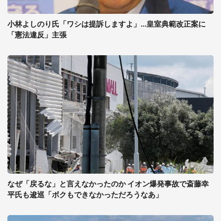
小林よしのり氏「ワシは提訴しますよ」...皇室典範改正案に
「憲法違反」主張
なぜ「戻るな」と言えなかったのか イオン爆発事故で斎藤幸
平氏も逡巡「ボクもできなかっただろうなあ」