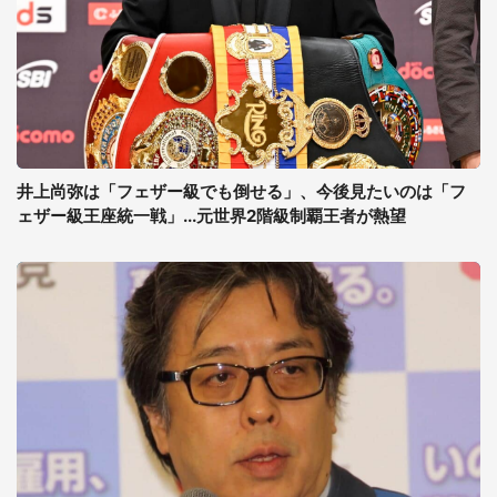
井上尚弥は「フェザー級でも倒せる」、今後見たいのは「フ
ェザー級王座統一戦」...元世界2階級制覇王者が熱望