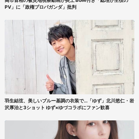
高市首相の被災地視察動画が炎上 BGM付き「総理が主役の
PV」に「政権プロパガンダ」批判
羽生結弦、美しいブルー基調の衣装で...「ゆず」北川悠仁・岩
沢厚治と3ショット ゆず×ゆづコラボにファン歓喜