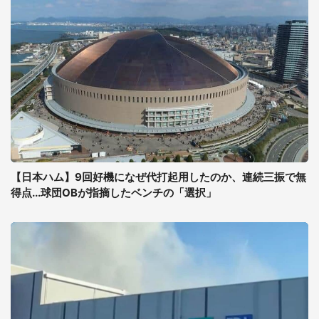
【日本ハム】9回好機になぜ代打起用したのか、連続三振で無
得点...球団OBが指摘したベンチの「選択」