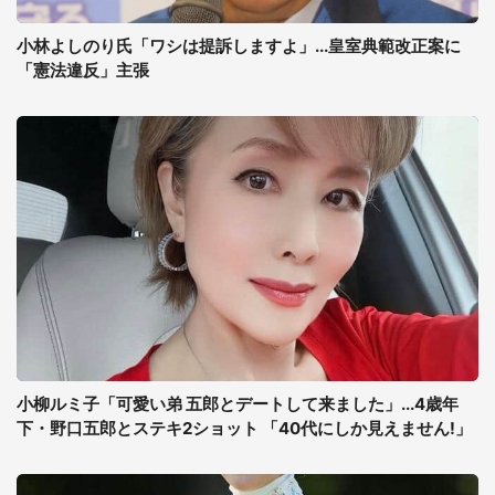
小林よしのり氏「ワシは提訴しますよ」...皇室典範改正案に
「憲法違反」主張
小柳ルミ子「可愛い弟 五郎とデートして来ました」...4歳年
下・野口五郎とステキ2ショット 「40代にしか見えません!」