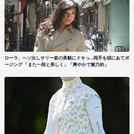
ローラ、ヘソ出しサリー姿の美貌にドキっ...両手を頭にあてポ
ージング 「また一段と美しく」「爽やかで魅力的」