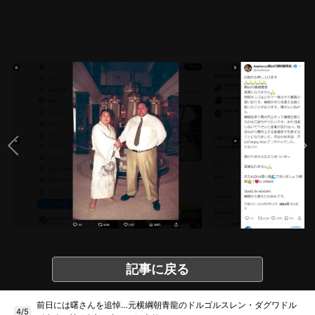
記事に戻る
前日には曙さんを追悼…元横綱朝青龍のドルゴルスレン・ダグワドル
4/5