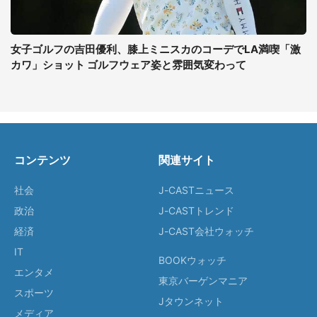
女子ゴルフの吉田優利、膝上ミニスカのコーデでLA満喫「激
カワ」ショット ゴルフウェア姿と雰囲気変わって
コンテンツ
関連サイト
社会
J-CASTニュース
政治
J-CASTトレンド
経済
J-CAST会社ウォッチ
IT
BOOKウォッチ
エンタメ
東京バーゲンマニア
スポーツ
Jタウンネット
メディア