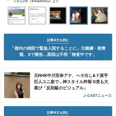
ジさんのX（＠Asashoryu）より
記事本文を読む
「都内の病院で緊急入院することに」元横綱・朝青
龍、Xで報告...原因は不明「検査中です」
元NHK中川安奈アナ、へそ出し&ド派手
巨人ユニ姿で...神スタイル炸裂 G党も大
喜び「反則級のビジュアル」
J-CASTニュース
記事本文を読む