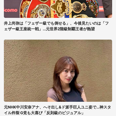
井上尚弥は「フェザー級でも倒せる」、今後見たいのは「フ
ェザー級王座統一戦」...元世界2階級制覇王者が熱望
元NHK中川安奈アナ、へそ出し&ド派手巨人ユニ姿で...神スタ
イル炸裂 G党も大喜び「反則級のビジュアル」