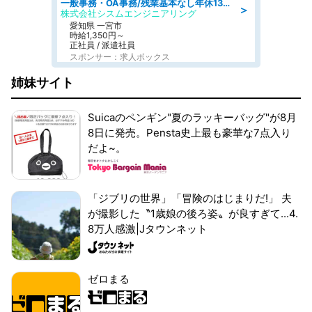
一般事務・OA事務/残業基本なし年休130日社保完備の一般・調達事務
＞
株式会社シスムエンジニアリング
愛知県 一宮市
時給1,350円～
正社員 / 派遣社員
スポンサー：求人ボックス
姉妹サイト
Suicaのペンギン"夏のラッキーバッグ"が8月
8日に発売。Pensta史上最も豪華な7点入り
だよ~。
「ジブリの世界」「冒険のはじまりだ!」 夫
が撮影した〝1歳娘の後ろ姿〟が良すぎて...4.
8万人感激|Jタウンネット
ゼロまる