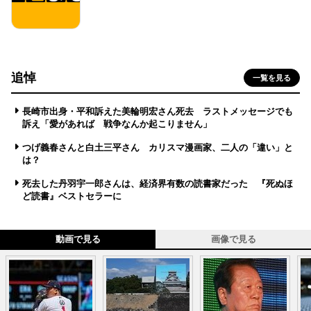
追悼
一覧を見る
長崎市出身・平和訴えた美輪明宏さん死去 ラストメッセージでも
訴え「愛があれば 戦争なんか起こりません」
つげ義春さんと白土三平さん カリスマ漫画家、二人の「違い」と
は？
死去した丹羽宇一郎さんは、経済界有数の読書家だった 『死ぬほ
ど読書』ベストセラーに
動画で見る
画像で見る