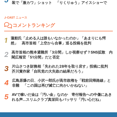
装で「激カワ」ショット 「りくりゅう」アイスショーで
J-CAST ニュース
コメントランキング
蓮舫氏「止める人は誰もいなかったのか」「あまりにも愕
然」 高市首相「上空から合掌」巡る投稿を批判
高市首相の熊本避難所「3分間」しか視察せず？SNS拡散 内
閣広報官「51分間」だと否定
片山さつき財務相「失われた28年を取り戻す」投稿に批判
芥川賞作家「自民党の大失政の結果だろう」
広島原爆の日、小沢一郎氏が高市政権を「戦前回帰路線」と
非難 「この国は再び滅亡に向かいかねない」
AVで稼いだ金は「汚い金」なのか 寄付報告への中傷にあき
れる声...スリムクラブ真栄田もバッサリ「汚い心だね」