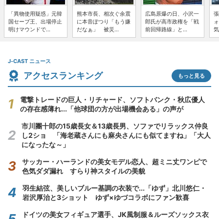
「異物使用疑惑」元韓
熊本市長、相次ぐ余震
広島原爆の日、小沢一
張
国セーブ王、出場停止
に本音ぽつり「もう嫌
郎氏が高市政権を「戦
ォ
明けマウンドで...
だなぁ」 被災...
前回帰路線」と...
気
J-CAST ニュース
アクセスランキング
もっと見る
電撃トレードの巨人・リチャード、ソフトバンク・秋広優人
の存在感薄れ...「他球団の方が出場機会ある」の声が
市川團十郎の15歳長女＆13歳長男、ソファでリラックス仲良
し2ショ 「海老蔵さんにも麻央さんにも似てますね」「大人
になったな～」
サッカー・ハーランドの美女モデル恋人、超ミニ丈ワンピで
色気ダダ漏れ すらり神スタイルの美貌
羽生結弦、美しいブルー基調の衣装で...「ゆず」北川悠仁・
岩沢厚治と3ショット ゆず×ゆづコラボにファン歓喜
ドイツの美女フィギュア選手、JK風制服＆ルーズソックス衣