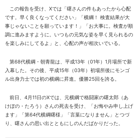
この報告を受け、Xでは「曙さんの件もあったから心配
です。早く良くなってください」「横綱！ 検査結果が大
事じゃないことを願っています！」「お大事に。検査が順
調に進みますように。いつもの元気な姿を早く見られるの
を楽しみにしてるよ」と、心配の声が相次いでいる。
第68代横綱・朝青龍は、平成13年（01年）1月場所で新
入幕した。その後、平成15年（03年）初場所後にモンゴ
ル出身力士では初の横綱に昇進。優勝25回を誇る。
前日、4月11日のXでは、元横綱で格闘家の曙太郎（あ
けぼの・たろう）さんの死去を受け、「お悔やみ申し上げ
ます」「第64代横綱曙様」「言葉になりません」とつづ
り、曙さんの思い出とともにしのんだばかりだった。