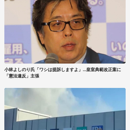
小林よしのり氏「ワシは提訴しますよ」...皇室典範改正案に
「憲法違反」主張