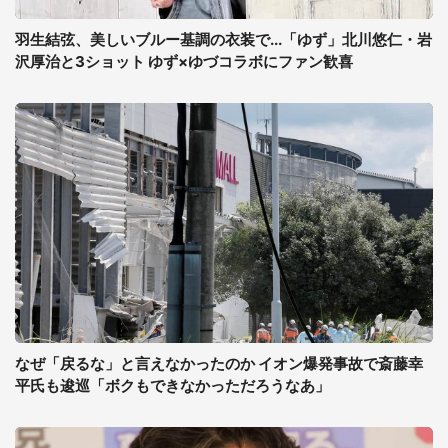
羽生結弦、美しいブルー基調の衣装で...「ゆず」北川悠仁・岩
沢厚治と3ショット ゆず×ゆづコラボにファン歓喜
なぜ「戻るな」と言えなかったのか イオン爆発事故で斎藤幸
平氏も逡巡「ボクもできなかっただろうなあ」