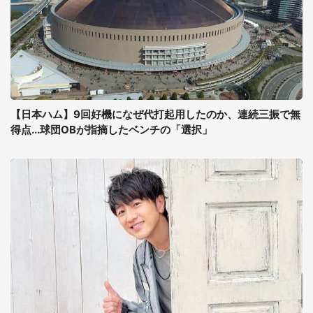
【日本ハム】9回好機になぜ代打起用したのか、連続三振で無
得点...球団OBが指摘したベンチの「選択」