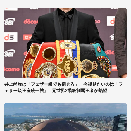
井上尚弥は「フェザー級でも倒せる」、今後見たいのは「フ
ェザー級王座統一戦」...元世界2階級制覇王者が熱望