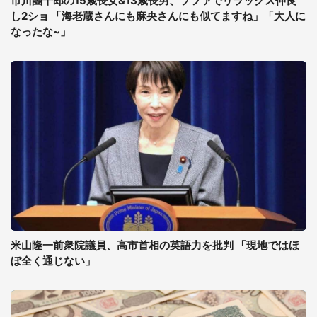
市川團十郎の15歳長女&13歳長男、ソファでリラックス仲良
し2ショ 「海老蔵さんにも麻央さんにも似てますね」「大人に
なったな~」
米山隆一前衆院議員、高市首相の英語力を批判 「現地ではほ
ぼ全く通じない」