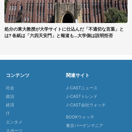
処分の東大教授が大学サイトに仕込んだ「不適切な言葉」と
は? 各紙は「六四天安門」と報道も...大学側は説明拒否
コンテンツ
関連サイト
社会
J-CASTニュース
政治
J-CASTトレンド
経済
J-CAST会社ウォッチ
IT
BOOKウォッチ
エンタメ
東京バーゲンマニア
スポーツ