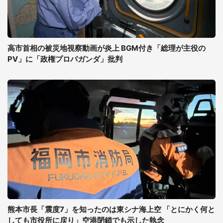
高市首相の被災地視察動画が炎上 BGM付き「総理が主役の
PV」に「政権プロパガンダ」批判
熊本市長「震度7」を知ったのは東シナ海上空 「とにかく何と
しても市役所に戻り」空港閉鎖でも示した執念