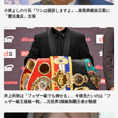
小林よしのり氏「ワシは提訴しますよ」...皇室典範改正案に
「憲法違反」主張
井上尚弥は「フェザー級でも倒せる」、今後見たいのは「フ
ェザー級王座統一戦」...元世界2階級制覇王者が熱望