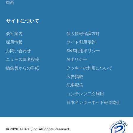
動画
サイトについて
会社案内
個人情報保護方針
採用情報
サイト利用規約
お問い合わせ
SNS利用ポリシー
ニュース読者投稿
AIポリシー
編集長からの手紙
クッキーの利用について
広告掲載
記事配信
コンテンツ二次利用
日本インターネット報道協会
© 2026 J-CAST, Inc. All Rights Reserved.