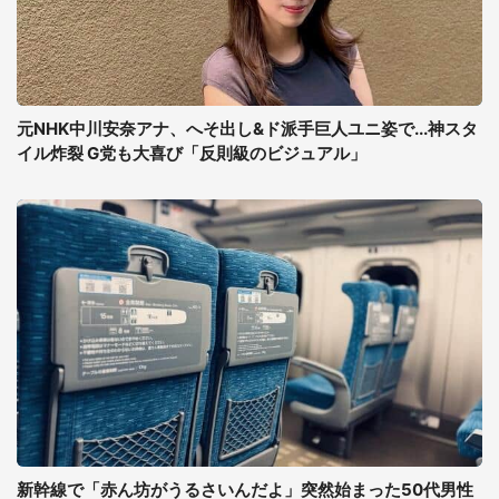
元NHK中川安奈アナ、へそ出し&ド派手巨人ユニ姿で...神スタ
イル炸裂 G党も大喜び「反則級のビジュアル」
新幹線で「赤ん坊がうるさいんだよ」突然始まった50代男性