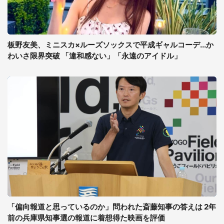
板野友美、ミニスカ×ルーズソックスで平成ギャルコーデ...か
わいさ限界突破 「違和感ない」「永遠のアイドル」
「偏向報道と思っているのか」問われた斎藤知事の答えは 2年
前の兵庫県知事選の報道に着想得た映画を評価