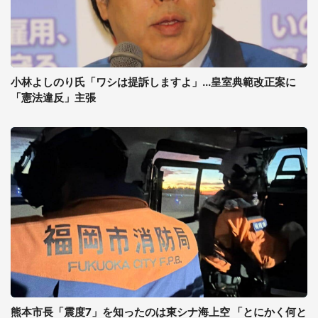
小林よしのり氏「ワシは提訴しますよ」...皇室典範改正案に
「憲法違反」主張
熊本市長「震度7」を知ったのは東シナ海上空 「とにかく何と