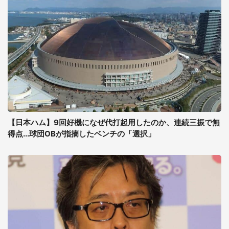
【日本ハム】9回好機になぜ代打起用したのか、連続三振で無
得点...球団OBが指摘したベンチの「選択」