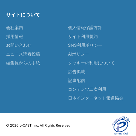
サイトについて
会社案内
個人情報保護方針
採用情報
サイト利用規約
お問い合わせ
SNS利用ポリシー
ニュース読者投稿
AIポリシー
編集長からの手紙
クッキーの利用について
広告掲載
記事配信
コンテンツ二次利用
日本インターネット報道協会
© 2026 J-CAST, Inc. All Rights Reserved.