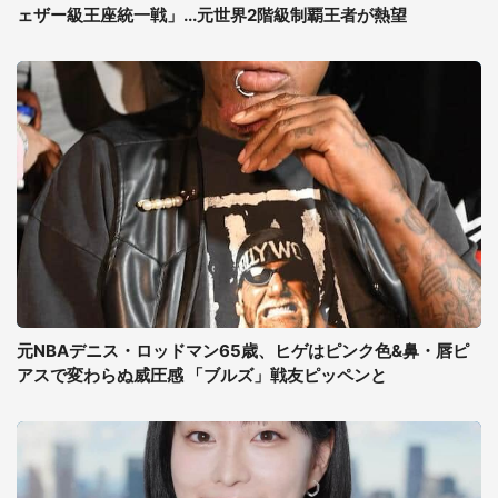
ェザー級王座統一戦」...元世界2階級制覇王者が熱望
元NBAデニス・ロッドマン65歳、ヒゲはピンク色&鼻・唇ピ
アスで変わらぬ威圧感 「ブルズ」戦友ピッペンと