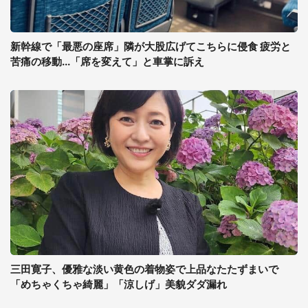
新幹線で「最悪の座席」隣が大股広げてこちらに侵食 疲労と
苦痛の移動...「席を変えて」と車掌に訴え
三田寛子、優雅な淡い黄色の着物姿で上品なたたずまいで
「めちゃくちゃ綺麗」「涼しげ」美貌ダダ漏れ