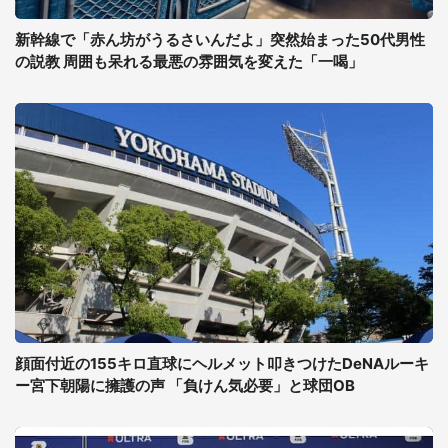
新幹線で「赤ん坊がうるさいんだよ」突然始まった50代男性
の説教 周囲も呆れる最悪の雰囲気を変えた「一喝」
顔面付近の155キロ直球にヘルメット叩きつけたDeNAルーキ
ー宮下朝陽に擁護の声 「負けん気必要」と球団OB