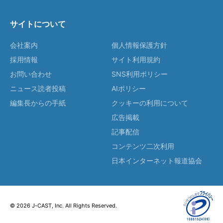
サイトについて
会社案内
個人情報保護方針
採用情報
サイト利用規約
お問い合わせ
SNS利用ポリシー
ニュース読者投稿
AIポリシー
編集長からの手紙
クッキーの利用について
広告掲載
記事配信
コンテンツ二次利用
日本インターネット報道協会
© 2026 J-CAST, Inc. All Rights Reserved.