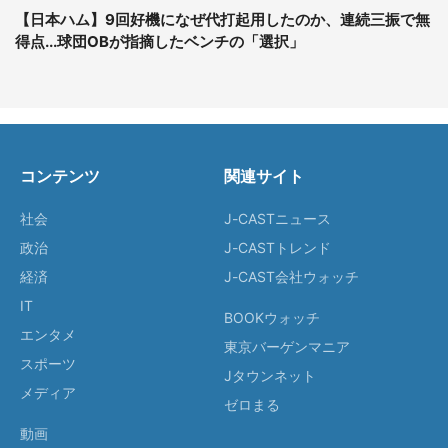
【日本ハム】9回好機になぜ代打起用したのか、連続三振で無
得点...球団OBが指摘したベンチの「選択」
コンテンツ
関連サイト
社会
J-CASTニュース
政治
J-CASTトレンド
経済
J-CAST会社ウォッチ
IT
BOOKウォッチ
エンタメ
東京バーゲンマニア
スポーツ
Jタウンネット
メディア
ゼロまる
動画