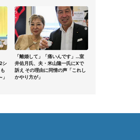
「離婚して」「痛いんです」...室
2シ
井佑月氏、夫・米山隆一氏にXで
にも
訴え その理由に同情の声「これし
~」
かやり方が」