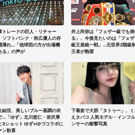
撃トレードの巨人・リチャー
井上尚弥は「フェザー級でも倒
、ソフトバンク・秋広優人の存
る」、今後見たいのは「フェザ
感薄れ...「他球団の方が出場機
級王座統一戦」...元世界2階級
ある」の声が
王者が熱望
生結弦、美しいブルー基調の衣
下着姿で大胆「タトゥー」、く
で...「ゆず」北川悠仁・岩沢厚
えタバコ 人気モデル・インフ
と3ショット ゆず×ゆづコラボに
ンサーの衝撃写真
ァン歓喜