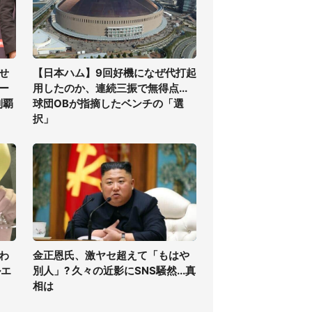
せ
【日本ハム】9回好機になぜ代打起
ー
用したのか、連続三振で無得点...
制覇
球団OBが指摘したベンチの「選
択」
わ
金正恩氏、激ヤセ超えて「もはや
ルエ
別人」? 久々の近影にSNS騒然...真
相は