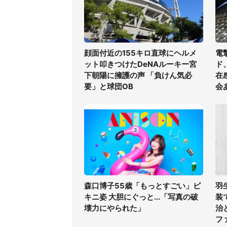
顔面付近の155キロ直球にヘルメ
電
ット叩きつけたDeNAルーキー宮
ド
下朝陽に擁護の声 「負けん気必
在
要」と球団OB
会
森口博子55歳「もっとすごい」ビ
羽
キニ姿 大胆にぐっと...「写真の破
装
壊力にやられた」
治
フ