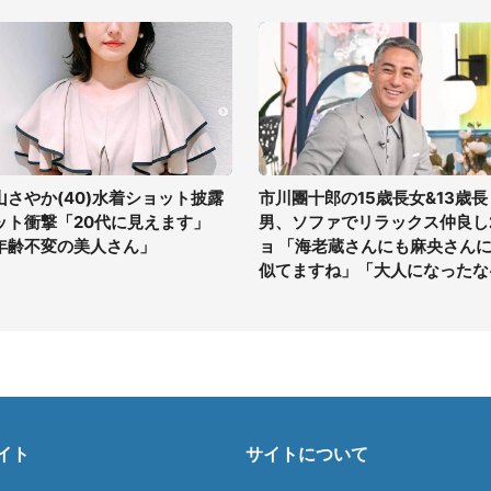
山さやか(40)水着ショット披露
市川團十郎の15歳長女&13歳長
ット衝撃「20代に見えます」
男、ソファでリラックス仲良し
年齢不変の美人さん」
ョ 「海老蔵さんにも麻央さん
似てますね」「大人になったな
イト
サイトについて