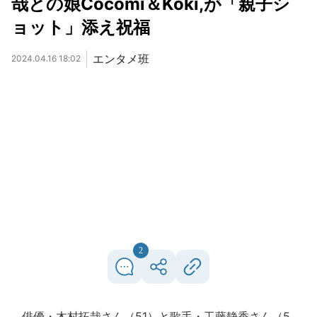
哉との娘Cocomi＆Koki,が「親子シ
ョット」添え祝福
エンタメ班
2024.04.16 18:02
2
俳優・木村拓哉さん（51）と歌手・工藤静香さん（5