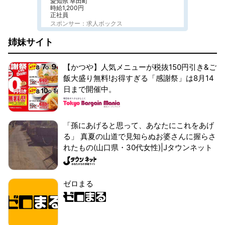
愛知県 幸田町
時給1,200円
正社員
スポンサー：求人ボックス
姉妹サイト
【かつや】人気メニューが税抜150円引き&ご
飯大盛り無料!お得すぎる「感謝祭」は8月14
日まで開催中。
「孫にあげると思って、あなたにこれをあげ
る」 真夏の山道で見知らぬお婆さんに握らさ
れたもの(山口県・30代女性)|Jタウンネット
ゼロまる