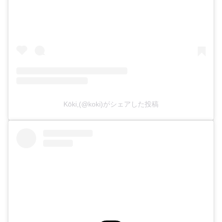
Kōki,(@koki)がシェアした投稿