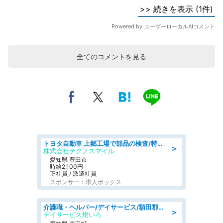
全てのコメントを見る
トヨタ自動車 上郷工場で部品の検査/特典168万/tutumi
＞
株式会社テクノスマイル
愛知県 豊田市
時給2,100円
正社員 / 派遣社員
スポンサー：求人ボックス
介護職・ヘルパー/デイサービス/額田郡幸田町/JR東海道本線 幸田/愛知県
＞
デイサービス燈いろ