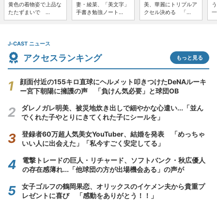
黄色の着物姿で上品な
妻・綾菜、「美文字」
美、華麗にトリプルア
う
たたずまいで ...
手書き勉強ノート...
クセル決める 「...
一
J-CAST ニュース
アクセスランキング
もっと見る
顔面付近の155キロ直球にヘルメット叩きつけたDeNAルーキ
ー宮下朝陽に擁護の声 「負けん気必要」と球団OB
ダレノガレ明美、被災地炊き出しで細やかな心遣い...「並ん
でくれた子やとりにきてくれた子にシールを」
登録者60万超人気美女YouTuber、結婚を発表 「めっちゃ
いい人に出会えた」「私今すごく安定してる」
電撃トレードの巨人・リチャード、ソフトバンク・秋広優人
の存在感薄れ...「他球団の方が出場機会ある」の声が
女子ゴルフの鶴岡果恋、オリックスのイケメン夫から貴重プ
レゼントに喜び 「感動をありがとう！！」