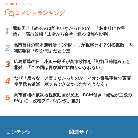
J-CAST ニュース
コメントランキング
蓮舫氏「止める人は誰もいなかったのか」「あまりにも愕
然」 高市首相「上空から合掌」巡る投稿を批判
高市首相の熊本避難所「3分間」しか視察せず？SNS拡散 内
閣広報官「51分間」だと否定
広島原爆の日、小沢一郎氏が高市政権を「戦前回帰路線」と
非難 「この国は再び滅亡に向かいかねない」
なぜ「戻るな」と言えなかったのか イオン爆発事故で斎藤
幸平氏も逡巡「ボクもできなかっただろうなあ」
高市首相の被災地視察動画が炎上 BGM付き「総理が主役の
PV」に「政権プロパガンダ」批判
コンテンツ
関連サイト