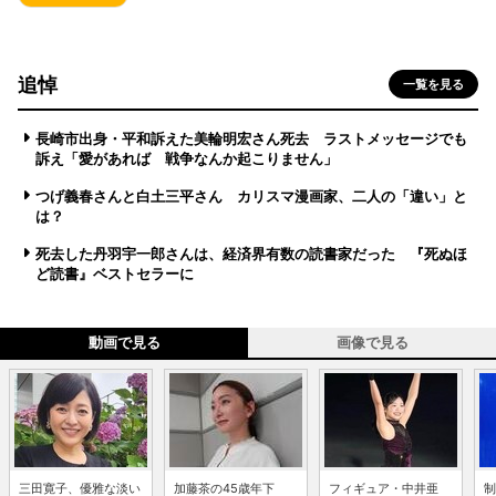
追悼
一覧を見る
長崎市出身・平和訴えた美輪明宏さん死去 ラストメッセージでも
訴え「愛があれば 戦争なんか起こりません」
つげ義春さんと白土三平さん カリスマ漫画家、二人の「違い」と
は？
死去した丹羽宇一郎さんは、経済界有数の読書家だった 『死ぬほ
ど読書』ベストセラーに
動画で見る
画像で見る
三田寛子、優雅な淡い
加藤茶の45歳年下
フィギュア・中井亜
制