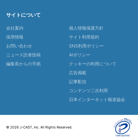
サイトについて
会社案内
個人情報保護方針
採用情報
サイト利用規約
お問い合わせ
SNS利用ポリシー
ニュース読者投稿
AIポリシー
編集長からの手紙
クッキーの利用について
広告掲載
記事配信
コンテンツ二次利用
日本インターネット報道協会
© 2026 J-CAST, Inc. All Rights Reserved.