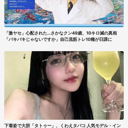
「激ヤセ」心配された...さかなクン49歳、10キロ減の真相
「バキバキじゃないですか」自己流筋トレ10種が日課に
下着姿で大胆「タトゥー」、くわえタバコ 人気モデル・イン