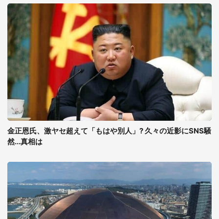
金正恩氏、激ヤセ超えて「もはや別人」? 久々の近影にSNS騒
然...真相は