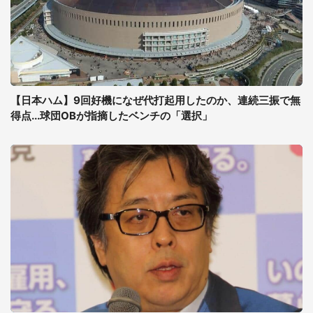
【日本ハム】9回好機になぜ代打起用したのか、連続三振で無
得点...球団OBが指摘したベンチの「選択」