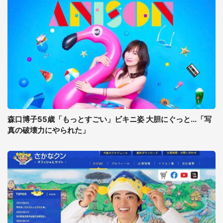
森口博子55歳「もっとすごい」ビキニ姿 大胆にぐっと...「写
真の破壊力にやられた」