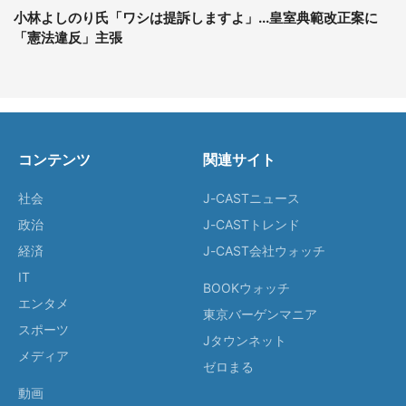
小林よしのり氏「ワシは提訴しますよ」...皇室典範改正案に
「憲法違反」主張
コンテンツ
関連サイト
社会
J-CASTニュース
政治
J-CASTトレンド
経済
J-CAST会社ウォッチ
IT
BOOKウォッチ
エンタメ
東京バーゲンマニア
スポーツ
Jタウンネット
メディア
ゼロまる
動画