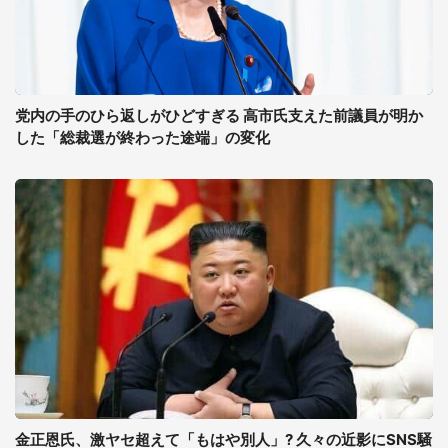
党内の手のひら返しがひどすぎる 高市氏支えた前議員が明か
した「総裁選が終わった途端」の変化
金正恩氏、激ヤセ超えて「もはや別人」? 久々の近影にSNS騒