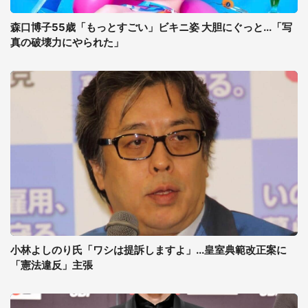
森口博子55歳「もっとすごい」ビキニ姿 大胆にぐっと...「写
真の破壊力にやられた」
小林よしのり氏「ワシは提訴しますよ」...皇室典範改正案に
「憲法違反」主張