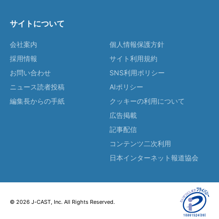
サイトについて
会社案内
個人情報保護方針
採用情報
サイト利用規約
お問い合わせ
SNS利用ポリシー
ニュース読者投稿
AIポリシー
編集長からの手紙
クッキーの利用について
広告掲載
記事配信
コンテンツ二次利用
日本インターネット報道協会
© 2026 J-CAST, Inc. All Rights Reserved.