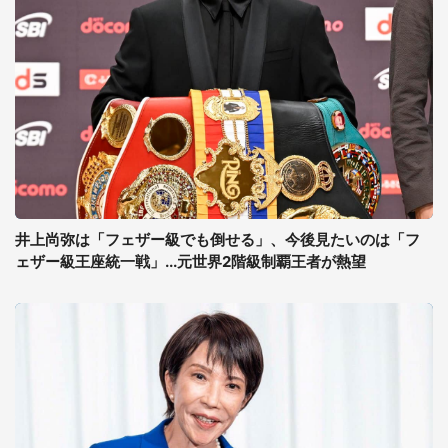
井上尚弥は「フェザー級でも倒せる」、今後見たいのは「フ
ェザー級王座統一戦」...元世界2階級制覇王者が熱望