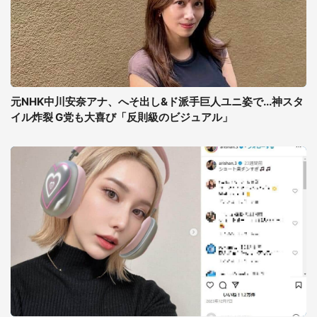
元NHK中川安奈アナ、へそ出し&ド派手巨人ユニ姿で...神スタ
イル炸裂 G党も大喜び「反則級のビジュアル」