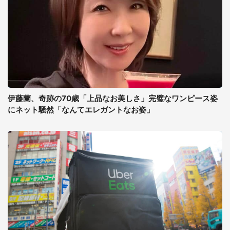
伊藤蘭、奇跡の70歳「上品なお美しさ」完璧なワンピース姿
にネット騒然「なんてエレガントなお姿」