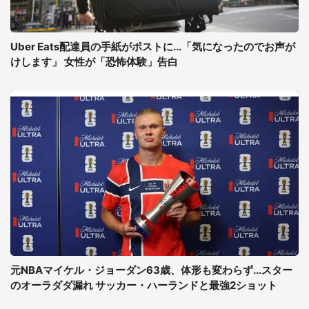
Uber Eats配達員の手紙がポストに...「気になったのでお声が
けします」 女性が「恐怖体験」告白
元NBAマイケル・ジョーダン63歳、体形も変わらず...スター
のオーラダダ漏れ サッカー・ハーランドと最強2ショット