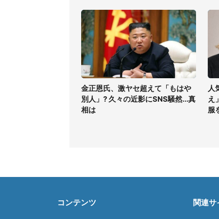
金正恩氏、激ヤセ超えて「もはや
人
別人」? 久々の近影にSNS騒然...真
え
相は
服
コンテンツ
関連サ