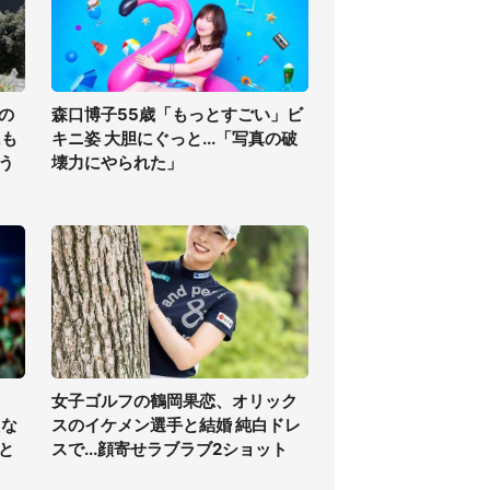
の
森口博子55歳「もっとすごい」ビ
氏も
キニ姿 大胆にぐっと...「写真の破
う
壊力にやられた」
女子ゴルフの鶴岡果恋、オリック
えな
スのイケメン選手と結婚 純白ドレ
と
スで...顔寄せラブラブ2ショット