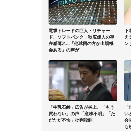
電撃トレードの巨人・リチャー
下
ド、ソフトバンク・秋広優人の存
え
在感薄れ...「他球団の方が出場機
ン
会ある」の声が
「牛乳石鹸」広告が炎上、「もう
「
買わない」の声 「意味不明」「た
い
だただ不快」批判殺到
会
も