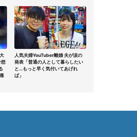
大
人気夫婦YouTuber離婚 夫が涙の
予想
発表「普通の人として暮らしたい
る
と...もっと早く気付いてあげれ
痛
ば」