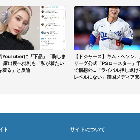
気YouTuberに「下品」「胸しま
【ドジャース】キム・ヘソン、
」 露出度へ批判も「私が着たい
リーグ公式「PSロースター」
を着る」と反論
で構想外...「ライバル押し退け
レベルにない」韓国メディア悲
イト
サイトについて