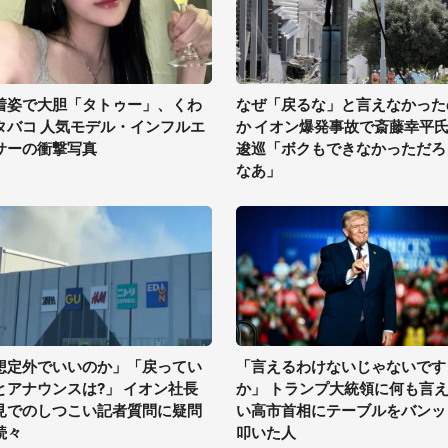
着姿で大胆「タトゥー」、くわ
なぜ「戻るな」と言えなかった
タバコ 人気モデル・インフルエ
か イオン爆発事故で斎藤幸平
サーの衝撃写真
逡巡「ボクもできなかっただろ
なあ」
想定外でいいのか」「戻ってい
「言えるわけないじゃないです
とアナウンスは?」 イオン社長
か」 トランプ大統領に何も言
見でのしつこい記者質問に疑問
い高市首相にテーブルをバンッ
続々
叩いた人