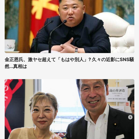
金正恩氏、激ヤセ超えて「もはや別人」? 久々の近影にSNS騒
然...真相は