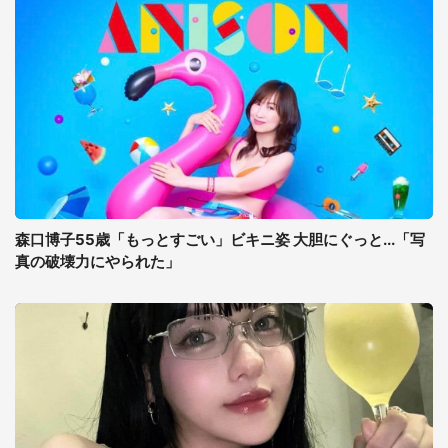
森口博子55歳「もっとすごい」ビキニ姿 大胆にぐっと...「写
真の破壊力にやられた」