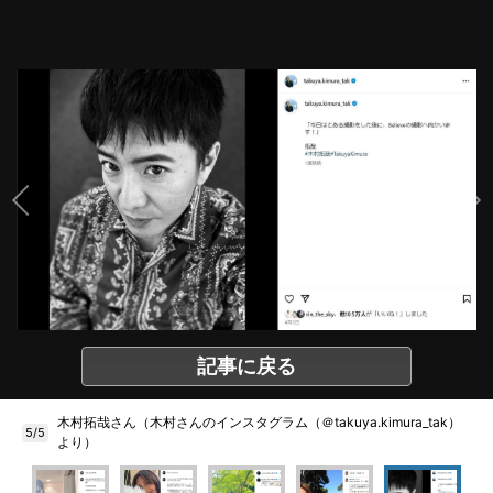
記事に戻る
木村拓哉さん（木村さんのインスタグラム（＠takuya.kimura_tak）
5/5
より）