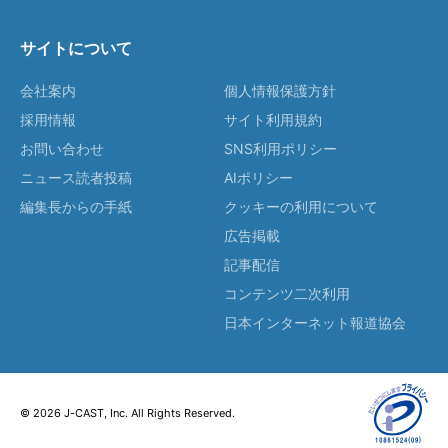
サイトについて
会社案内
個人情報保護方針
採用情報
サイト利用規約
お問い合わせ
SNS利用ポリシー
ニュース読者投稿
AIポリシー
編集長からの手紙
クッキーの利用について
広告掲載
記事配信
コンテンツ二次利用
日本インターネット報道協会
© 2026 J-CAST, Inc. All Rights Reserved.