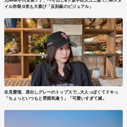
元NHK中川安奈アナ、へそ出し&ド派手巨人ユニ姿で...神スタ
イル炸裂 G党も大喜び「反則級のビジュアル」
生見愛瑠、肩出しグレーのトップスで...大人っぽくてドキっ
「ちょっといつもと雰囲気違う」「可愛いすぎて滅」