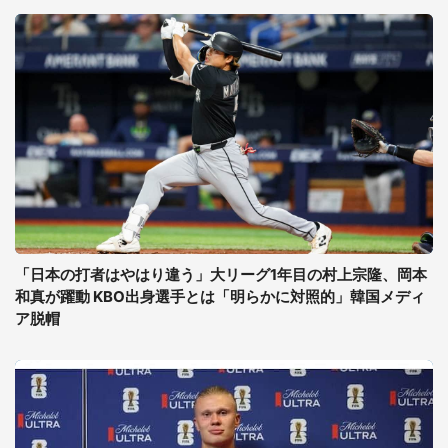
「日本の打者はやはり違う」大リーグ1年目の村上宗隆、岡本
和真が躍動 KBO出身選手とは「明らかに対照的」韓国メディ
ア脱帽