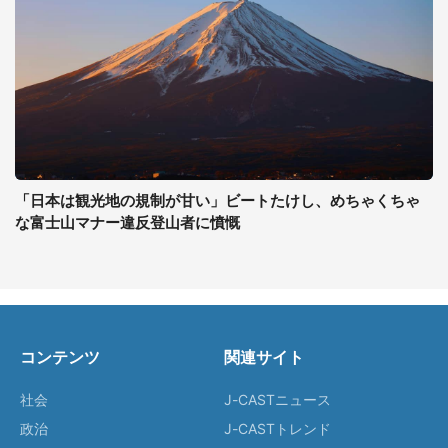
「日本は観光地の規制が甘い」ビートたけし、めちゃくちゃ
な富士山マナー違反登山者に憤慨
コンテンツ
関連サイト
社会
J-CASTニュース
政治
J-CASTトレンド