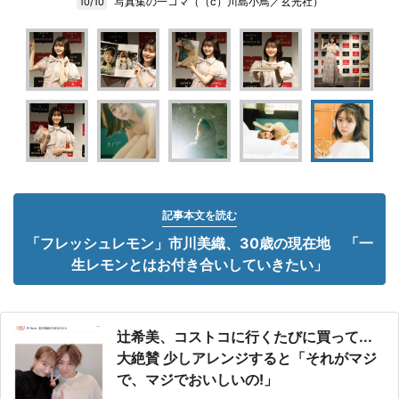
写真集の一コマ（（c）川島小鳥／玄光社）
10/10
記事本文を読む
「フレッシュレモン」市川美織、30歳の現在地 「一
生レモンとはお付き合いしていきたい」
辻希美、コストコに行くたびに買って...
大絶賛 少しアレンジすると「それがマジ
で、マジでおいしいの!」