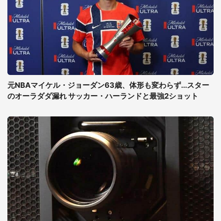
元NBAマイケル・ジョーダン63歳、体形も変わらず...スター
のオーラダダ漏れ サッカー・ハーランドと最強2ショット